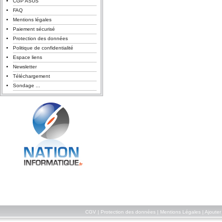
CGP ASUS
FAQ
Mentions légales
Paiement sécurisé
Protection des données
Politique de confidentialité
Espace liens
Newsletter
Téléchargement
Sondage ...
CGV
|
Protection des données
|
Mentions Légales
|
Ajouter