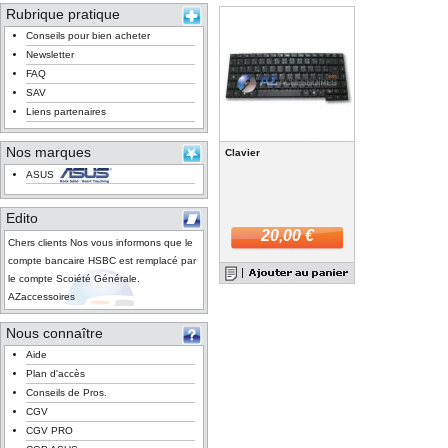
Rubrique pratique
Conseils pour bien acheter
Newsletter
FAQ
SAV
Liens partenaires
Nos marques
Clavier
ASUS
Edito
20,00 €
Chers clients Nos vous informons que le
compte bancaire HSBC est remplacé par
le compte Scoiété Générale.
AZaccessoires
Nous connaître
Aide
Plan d'accès
Conseils de Pros.
CGV
CGV PRO