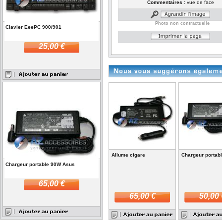
Commentaires :
vue de face
Photo non contractuelle
Clavier EeePC 900/901
25,00 €
Allume cigare
Chargeur portab
Chargeur portable 90W Asus
65,00 €
65,00 €
50,00 