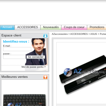
Accueil
ACCESSOIRES
Nouveautés
Coups de coeur
Promotions
AZaccessoires
>
ACCESSOIRES
>
ASUS
>
Porta
Espace client
Identifiez-vous :
E-mail :
passe :
Mot de passe perdu ?
Meilleures ventes