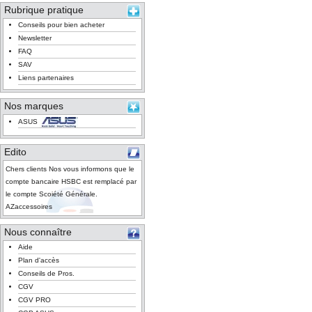
Rubrique pratique
Conseils pour bien acheter
Newsletter
FAQ
SAV
Liens partenaires
Nos marques
ASUS
Edito
Chers clients Nos vous informons que le
compte bancaire HSBC est remplacé par
le compte Scoiété Générale.
AZaccessoires
Nous connaître
Aide
Plan d'accès
Conseils de Pros.
CGV
CGV PRO