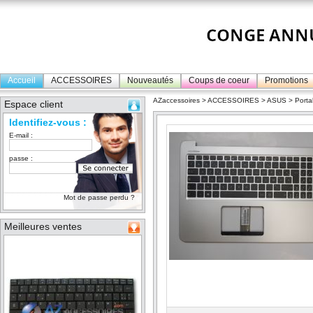
Accueil
ACCESSOIRES
Nouveautés
Coups de coeur
Promotions
AZaccessoires
>
ACCESSOIRES
>
ASUS
>
Porta
Espace client
Identifiez-vous :
E-mail :
passe :
Mot de passe perdu ?
Meilleures ventes