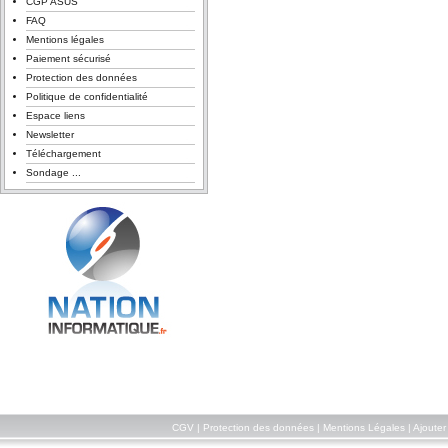
CGP ASUS
FAQ
Mentions légales
Paiement sécurisé
Protection des données
Politique de confidentialité
Espace liens
Newsletter
Téléchargement
Sondage ...
CGV
|
Protection des données
|
Mentions Légales
|
Ajouter