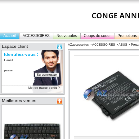
Accueil
ACCESSOIRES
Nouveautés
Coups de coeur
Promotions
AZaccessoires
>
ACCESSOIRES
>
ASUS
>
Porta
Espace client
Identifiez-vous :
E-mail :
passe :
Mot de passe perdu ?
Meilleures ventes