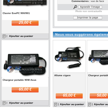
Commentaires :
vue de face
Photo non contractuelle
Clavier EeePC 900/901
25,00 €
Allume cigare
Chargeur portab
Chargeur portable 90W Asus
65,00 €
65,00 €
50,00 