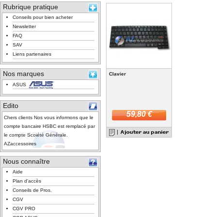
Rubrique pratique
Conseils pour bien acheter
Newsletter
FAQ
SAV
Liens partenaires
Nos marques
Clavier
ASUS
Edito
59,80 €
Chers clients Nos vous informons que le
compte bancaire HSBC est remplacé par
le compte Scoiété Générale.
AZaccessoires
Nous connaître
Aide
Plan d'accès
Conseils de Pros.
CGV
CGV PRO