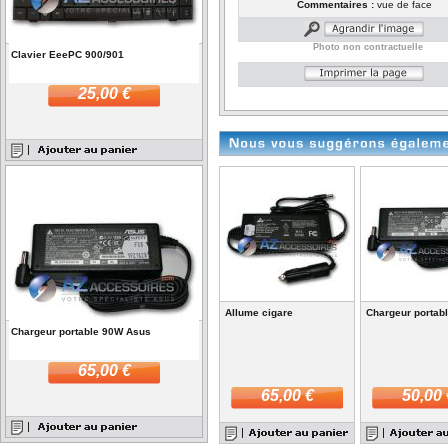
Commentaires :
vue de face
Photo non contractuelle
Clavier EeePC 900/901
25,00 €
Allume cigare
Chargeur portab
Chargeur portable 90W Asus
65,00 €
65,00 €
50,00 