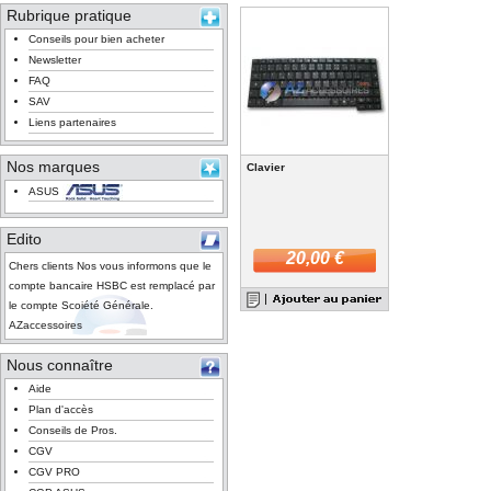
Rubrique pratique
Conseils pour bien acheter
Newsletter
FAQ
SAV
Liens partenaires
Nos marques
Clavier
ASUS
Edito
20,00 €
Chers clients Nos vous informons que le
compte bancaire HSBC est remplacé par
le compte Scoiété Générale.
AZaccessoires
Nous connaître
Aide
Plan d'accès
Conseils de Pros.
CGV
CGV PRO