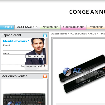
Accueil
ACCESSOIRES
Nouveautés
Coups de coeur
Promotions
AZaccessoires
>
ACCESSOIRES
>
ASUS
>
Porta
Espace client
Identifiez-vous :
E-mail :
passe :
Mot de passe perdu ?
Meilleures ventes