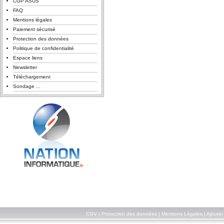
CGP ASUS
FAQ
Mentions légales
Paiement sécurisé
Protection des données
Politique de confidentialité
Espace liens
Newsletter
Téléchargement
Sondage ...
CGV
|
Protection des données
|
Mentions Légales
|
Ajouter