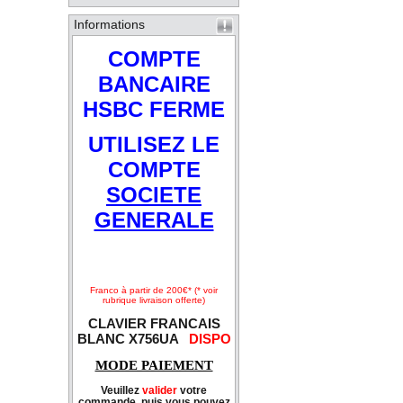
Informations
COMPTE
BANCAIRE
HSBC FERME
UTILISEZ LE
COMPTE
SOCIETE
GENERALE
Franco à partir de 200€* (* voir
rubrique livraison offerte)
CLAVIER FRANCAIS
BLANC X756UA
DISPO
MODE PAIEMENT
Veuillez
valider
votre
commande, puis vous pouvez