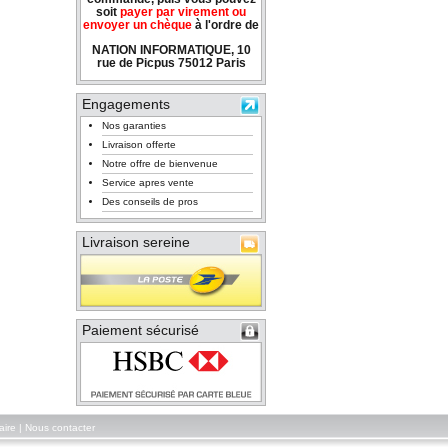
soit
payer par virement ou
envoyer un chèque
à l'ordre de
NATION INFORMATIQUE, 10
rue de Picpus 75012 Paris
Engagements
Nos garanties
Livraison offerte
Notre offre de bienvenue
Service apres vente
Des conseils de pros
Livraison sereine
Paiement sécurisé
aire
|
Nous contacter