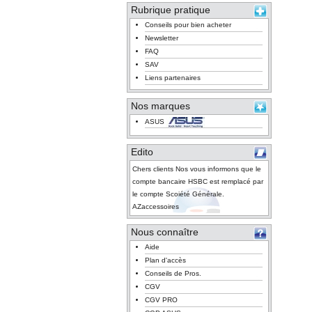
Rubrique pratique
Conseils pour bien acheter
Newsletter
FAQ
SAV
Liens partenaires
Nos marques
ASUS
Edito
Chers clients Nos vous informons que le
compte bancaire HSBC est remplacé par
le compte Scoiété Générale.
AZaccessoires
Nous connaître
Aide
Plan d'accès
Conseils de Pros.
CGV
CGV PRO