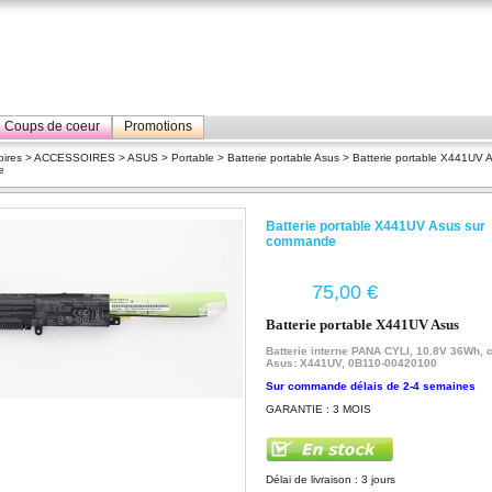
Coups de coeur
Promotions
ires
>
ACCESSOIRES
>
ASUS
>
Portable
>
Batterie portable Asus
> Batterie portable X441UV A
e
Batterie portable X441UV Asus sur
commande
€
Batterie portable X441UV Asus
Batterie interne PANA CYLI, 10.8V 36Wh, 
Asus: X441UV,
0B110-00420100
Sur commande délais de 2-4 semaines
GARANTIE : 3 MOIS
Délai de livraison : 3 jours