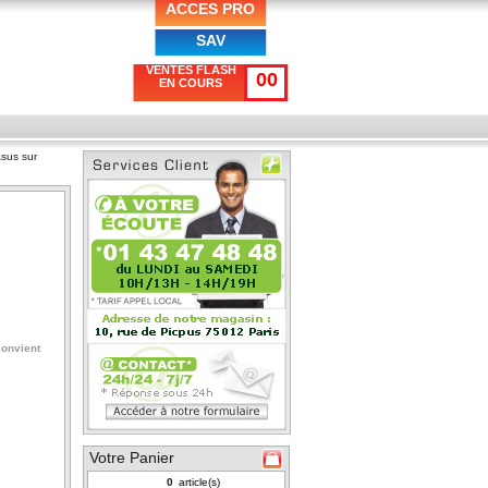
ACCES PRO
SAV
VENTES FLASH
00
EN COURS
sus sur
convient
Votre Panier
article(s)