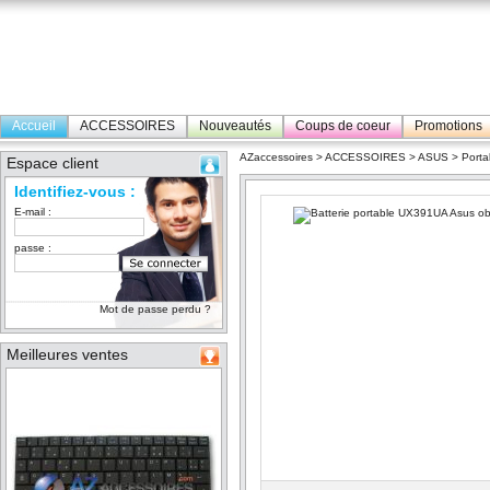
Accueil
ACCESSOIRES
Nouveautés
Coups de coeur
Promotions
AZaccessoires
>
ACCESSOIRES
>
ASUS
>
Porta
Espace client
Identifiez-vous :
E-mail :
passe :
Mot de passe perdu ?
Meilleures ventes