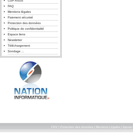
CGP ASUS
FAQ
Mentions légales
Paiement sécurisé
Protection des données
Politique de confidentialité
Espace liens
Newsletter
Téléchargement
Sondage ...
CGV
|
Protection des données
|
Mentions Légales
|
Ajouter