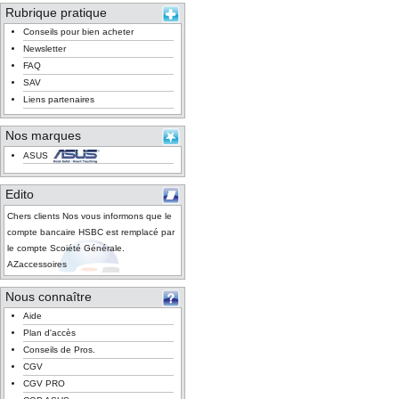
Rubrique pratique
Conseils pour bien acheter
Newsletter
FAQ
SAV
Liens partenaires
Nos marques
ASUS
Edito
Chers clients Nos vous informons que le
compte bancaire HSBC est remplacé par
le compte Scoiété Générale.
AZaccessoires
Nous connaître
Aide
Plan d'accès
Conseils de Pros.
CGV
CGV PRO