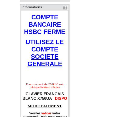
Informations
COMPTE
BANCAIRE
HSBC FERME
UTILISEZ LE
COMPTE
SOCIETE
GENERALE
Franco à partir de 200€* (* voir
rubrique livraison offerte)
CLAVIER FRANCAIS
BLANC X756UA
DISPO
MODE PAIEMENT
Veuillez
valider
votre
commande, puis vous pouvez