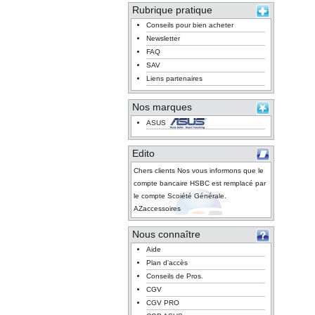
Rubrique pratique
Conseils pour bien acheter
Newsletter
FAQ
SAV
Liens partenaires
Nos marques
ASUS
Edito
Chers clients Nos vous informons que le
compte bancaire HSBC est remplacé par
le compte Scoiété Générale.
AZaccessoires
Nous connaître
Aide
Plan d'accès
Conseils de Pros.
CGV
CGV PRO