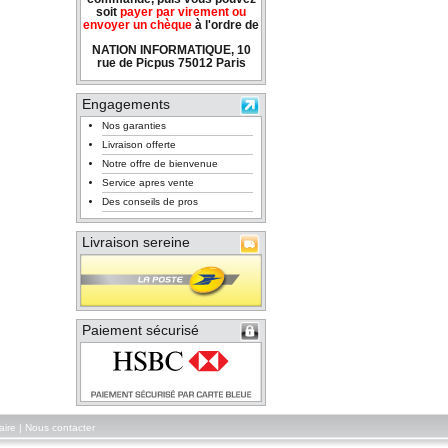
soit
payer par virement ou
envoyer un chèque
à l'ordre de
NATION INFORMATIQUE, 10
rue de Picpus 75012 Paris
Engagements
Nos garanties
Livraison offerte
Notre offre de bienvenue
Service apres vente
Des conseils de pros
Livraison sereine
Paiement sécurisé
aire
|
Nous contacter