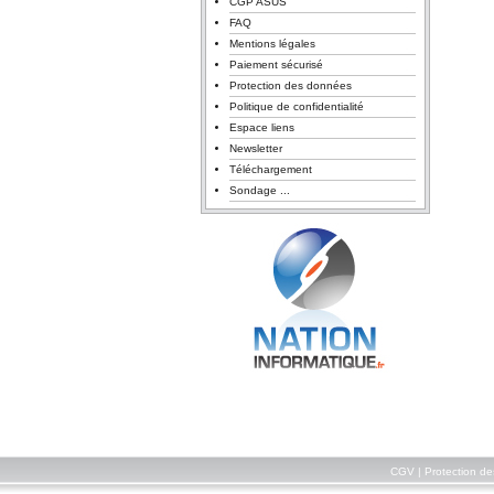
CGP ASUS
FAQ
Mentions légales
Paiement sécurisé
Protection des données
Politique de confidentialité
Espace liens
Newsletter
Téléchargement
Sondage ...
CGV
|
Protection d