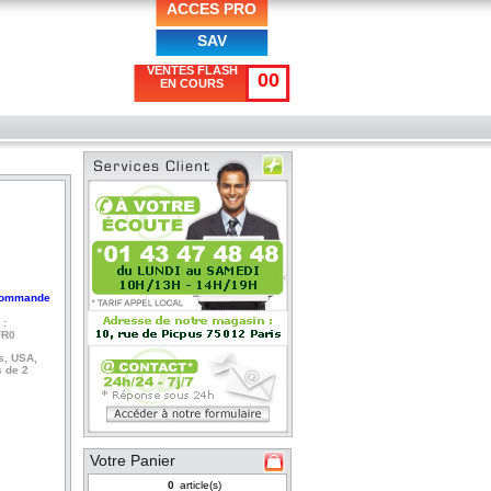
ACCES PRO
SAV
VENTES FLASH
00
EN COURS
commande
 :
FR0
s, USA,
 de 2
Votre Panier
article(s)