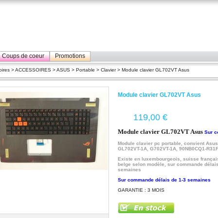
Coups de coeur
Promotions
ires
>
ACCESSOIRES
>
ASUS
>
Portable
>
Clavier
> Module clavier GL702VT Asus
Module clavier GL702VT Asus
€
Module clavier GL702VT Asus
Sur 
Module clavier pc portable, convient Asus
GL702VT-1A, G702VT-1A,
90NB0CQ1-R31
Existe en luxembourgeois, suisse françai
belge selon modèle, sur commande délais
semaines
Sur commande délais de 1-3 semaines
GARANTIE : 3 MOIS