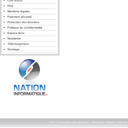
CGP ASUS
FAQ
Mentions légales
Paiement sécurisé
Protection des données
Politique de confidentialité
Espace liens
Newsletter
Téléchargement
Sondage ...
CGV
|
Protection des données
|
Mentions Légales
|
Ajouter