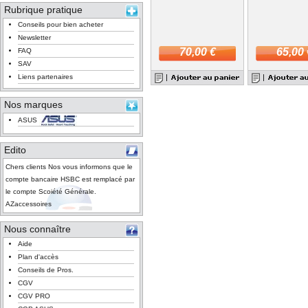
Rubrique pratique
Conseils pour bien acheter
Newsletter
70,00 €
65,00 
FAQ
SAV
Liens partenaires
Nos marques
ASUS
Edito
Chers clients Nos vous informons que le
compte bancaire HSBC est remplacé par
le compte Scoiété Générale.
AZaccessoires
Nous connaître
Aide
Plan d'accès
Conseils de Pros.
CGV
CGV PRO