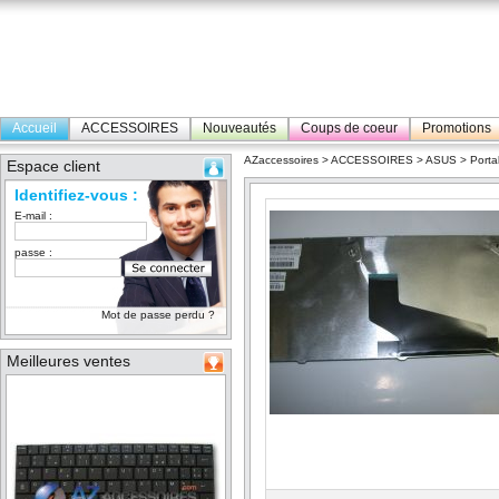
Accueil
ACCESSOIRES
Nouveautés
Coups de coeur
Promotions
AZaccessoires
>
ACCESSOIRES
>
ASUS
>
Porta
Espace client
Identifiez-vous :
E-mail :
passe :
Mot de passe perdu ?
Meilleures ventes