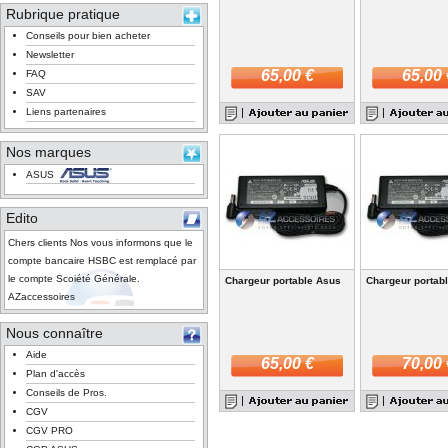
Rubrique pratique
Conseils pour bien acheter
Newsletter
65,00 €
65,00 
FAQ
SAV
Liens partenaires
Nos marques
ASUS
Edito
Chers clients Nos vous informons que le
compte bancaire HSBC est remplacé par
le compte Scoiété Générale.
Chargeur portable Asus
Chargeur portab
AZaccessoires
Nous connaître
Aide
65,00 €
70,00 
Plan d'accès
Conseils de Pros.
CGV
CGV PRO