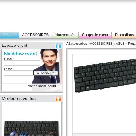
Accueil
ACCESSOIRES
Nouveautés
Coups de coeur
Promotions
AZaccessoires
>
ACCESSOIRES
>
ASUS
>
Porta
Espace client
Identifiez-vous :
E-mail :
passe :
Mot de passe perdu ?
Meilleures ventes