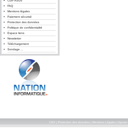
CGP ASUS
FAQ
Mentions légales
Paiement sécurisé
Protection des données
Politique de confidentialité
Espace liens
Newsletter
Téléchargement
Sondage ...
CGV
|
Protection des données
|
Mentions Légales
|
Ajouter