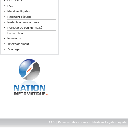
CGP ASUS
FAQ
Mentions légales
Paiement sécurisé
Protection des données
Politique de confidentialité
Espace liens
Newsletter
Téléchargement
Sondage ...
CGV
|
Protection des données
|
Mentions Légales
|
Ajouter