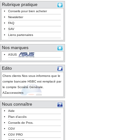
Rubrique pratique
Conseils pour bien acheter
Newsletter
FAQ
SAV
Liens partenaires
Nos marques
ASUS
Edito
Chers clients Nos vous informons que le
compte bancaire HSBC est remplacé par
le compte Scoiété Générale.
AZaccessoires
Nous connaître
Aide
Plan d'accès
Conseils de Pros.
CGV
CGV PRO