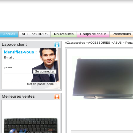
Accueil
ACCESSOIRES
Nouveautés
Coups de coeur
Promotions
AZaccessoires
>
ACCESSOIRES
>
ASUS
>
Porta
Espace client
Identifiez-vous :
E-mail :
passe :
Mot de passe perdu ?
Meilleures ventes