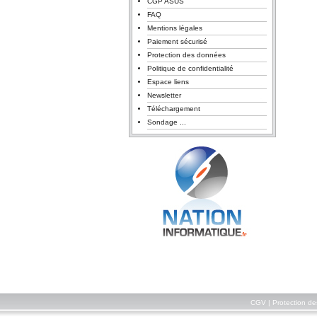
CGP ASUS
FAQ
Mentions légales
Paiement sécurisé
Protection des données
Politique de confidentialité
Espace liens
Newsletter
Téléchargement
Sondage ...
CGV
|
Protection d