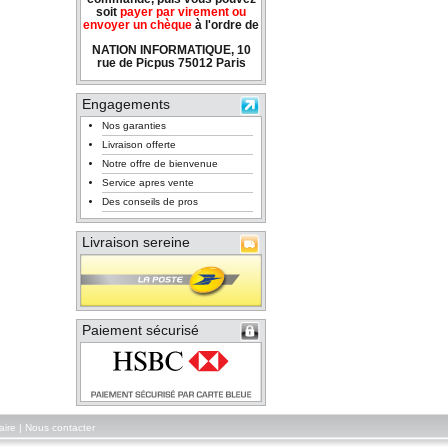
soit
payer par virement ou
envoyer un chèque
à l'ordre de
NATION INFORMATIQUE, 10
rue de Picpus 75012 Paris
Engagements
Nos garanties
Livraison offerte
Notre offre de bienvenue
Service apres vente
Des conseils de pros
Livraison sereine
Paiement sécurisé
aire
|
Nous contacter