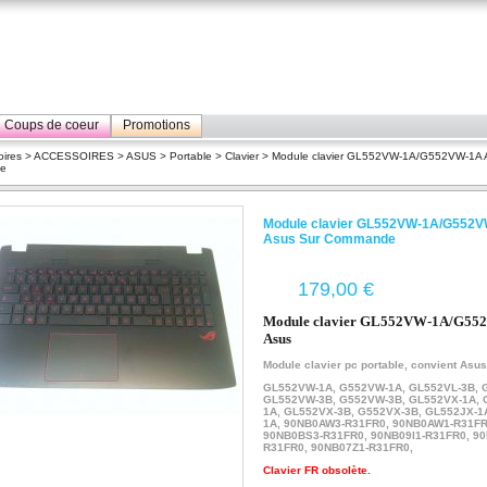
Coups de coeur
Promotions
ires
>
ACCESSOIRES
>
ASUS
>
Portable
>
Clavier
> Module clavier GL552VW-1A/G552VW-1A 
e
Module clavier GL552VW-1A/G552
Asus Sur Commande
€
Module clavier GL552VW-1A/G55
Asus
Module clavier pc portable, convient Asus
GL552VW-1A, G552VW-1A, GL552VL-3B, 
GL552VW-3B, G552VW-3B, GL552VX-1A, 
1A, GL552VX-3B, G552VX-3B, GL552JX-1
1A,
90NB0AW3-R31FR0, 90NB0AW1-R31FR
90NB0BS3-R31FR0, 90NB09I1-R31FR0,
90
R31FR0,
90NB07Z1-R31FR0,
Clavier FR obsolète.