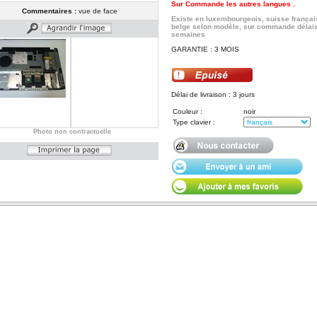
Sur Commande les autres langues .
Commentaires :
vue de face
Existe en luxembourgeois, suisse françai
belge selon modèle, sur commande délais
semaines
GARANTIE : 3 MOIS
Délai de livraison : 3 jours
Couleur :
noir
Type clavier :
Photo non contractuelle