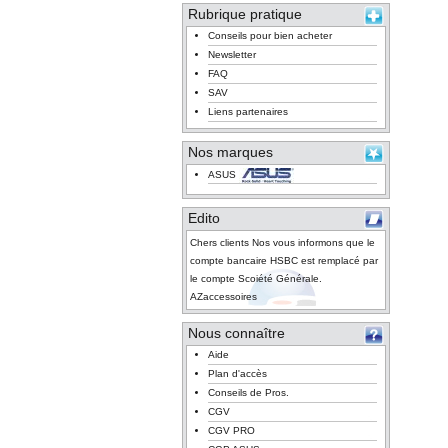
Rubrique pratique
Conseils pour bien acheter
Newsletter
FAQ
SAV
Liens partenaires
Nos marques
ASUS
Edito
Chers clients Nos vous informons que le
compte bancaire HSBC est remplacé par
le compte Scoiété Générale.
AZaccessoires
Nous connaître
Aide
Plan d'accès
Conseils de Pros.
CGV
CGV PRO