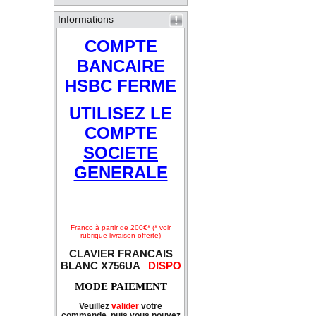
Informations
COMPTE
BANCAIRE
HSBC FERME
UTILISEZ LE
COMPTE
SOCIETE
GENERALE
Franco à partir de 200€* (* voir
rubrique livraison offerte)
CLAVIER FRANCAIS
BLANC X756UA
DISPO
MODE PAIEMENT
Veuillez
valider
votre
commande, puis vous pouvez