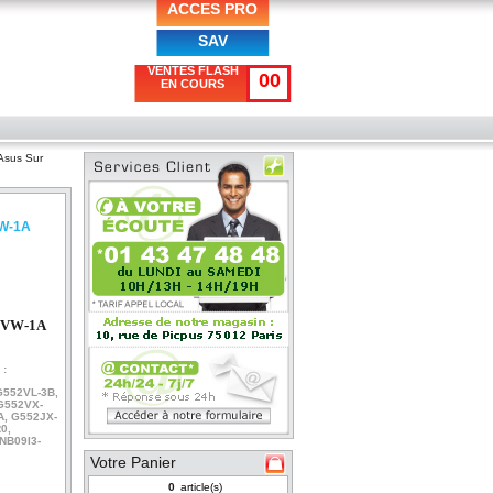
ACCES PRO
SAV
VENTES FLASH
00
EN COURS
Asus Sur
VW-1A
2VW-1A
 :
G552VL-3B,
G552VX-
A, G552JX-
0,
NB09I3-
Votre Panier
article(s)