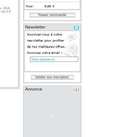
Total :
€
s, USA,
 de 2-3
Newsletter
Annonce