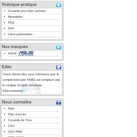
Rubrique pratique
Conseils pour bien acheter
Newsletter
FAQ
SAV
Liens partenaires
Nos marques
ASUS
Edito
Chers clients Nos vous informons que le
compte bancaire HSBC est remplacé par
le compte Scoiété Générale.
AZaccessoires
Nous connaître
Aide
Plan d'accès
Conseils de Pros.
CGV
CGV PRO