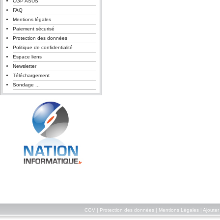
CGP ASUS
FAQ
Mentions légales
Paiement sécurisé
Protection des données
Politique de confidentialité
Espace liens
Newsletter
Téléchargement
Sondage ...
CGV
|
Protection des données
|
Mentions Légales
|
Ajouter