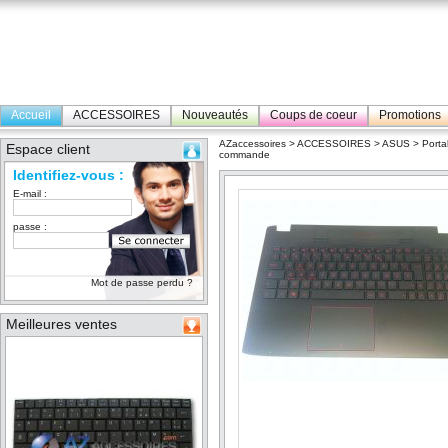
Accueil
ACCESSOIRES
Nouveautés
Coups de coeur
Promotions
AZaccessoires
>
ACCESSOIRES
>
ASUS
>
Porta
Espace client
commande
Identifiez-vous :
E-mail :
passe :
Mot de passe perdu ?
Meilleures ventes