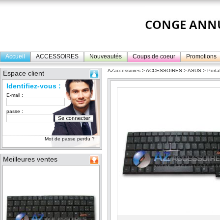
Accueil
ACCESSOIRES
Nouveautés
Coups de coeur
Promotions
AZaccessoires
>
ACCESSOIRES
>
ASUS
>
Porta
Espace client
Identifiez-vous :
E-mail :
passe :
Mot de passe perdu ?
Meilleures ventes