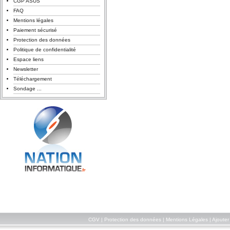
CGP ASUS
FAQ
Mentions légales
Paiement sécurisé
Protection des données
Politique de confidentialité
Espace liens
Newsletter
Téléchargement
Sondage ...
CGV
|
Protection des données
|
Mentions Légales
|
Ajouter