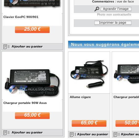
Commentaires :
vue de face
Photo non contractuelle
Clavier EeePC 900/901
25,00 €
Allume cigare
Chargeur portab
Chargeur portable 90W Asus
65,00 €
65,00 €
50,00 