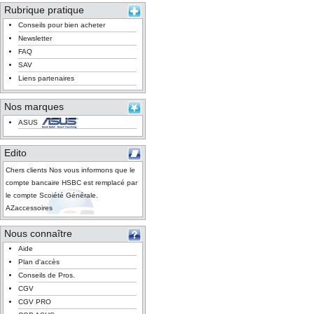
Rubrique pratique
Conseils pour bien acheter
Newsletter
FAQ
SAV
Liens partenaires
Nos marques
ASUS
Edito
Chers clients Nos vous informons que le
compte bancaire HSBC est remplacé par
le compte Scoiété Générale.
AZaccessoires
Nous connaître
Aide
Plan d'accès
Conseils de Pros.
CGV
CGV PRO