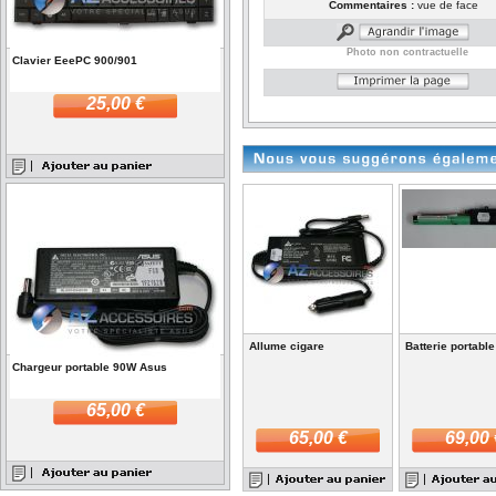
Commentaires :
vue de face
Photo non contractuelle
Clavier EeePC 900/901
25,00 €
Allume cigare
Batterie portabl
Chargeur portable 90W Asus
65,00 €
65,00 €
69,00 