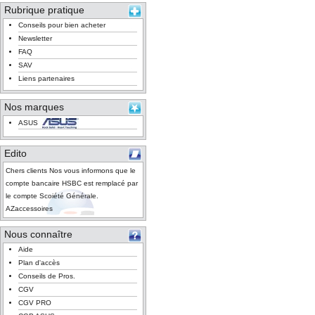
Rubrique pratique
Conseils pour bien acheter
Newsletter
FAQ
SAV
Liens partenaires
Nos marques
ASUS
Edito
Chers clients Nos vous informons que le
compte bancaire HSBC est remplacé par
le compte Scoiété Générale.
AZaccessoires
Nous connaître
Aide
Plan d'accès
Conseils de Pros.
CGV
CGV PRO