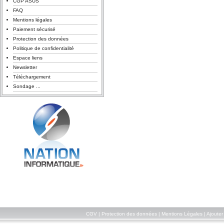
CGP ASUS
FAQ
Mentions légales
Paiement sécurisé
Protection des données
Politique de confidentialité
Espace liens
Newsletter
Téléchargement
Sondage ...
CGV
|
Protection des données
|
Mentions Légales
|
Ajouter