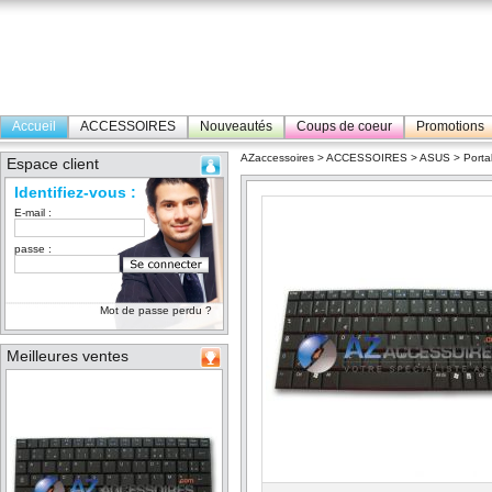
Accueil
ACCESSOIRES
Nouveautés
Coups de coeur
Promotions
AZaccessoires
>
ACCESSOIRES
>
ASUS
>
Porta
Espace client
Identifiez-vous :
E-mail :
passe :
Mot de passe perdu ?
Meilleures ventes