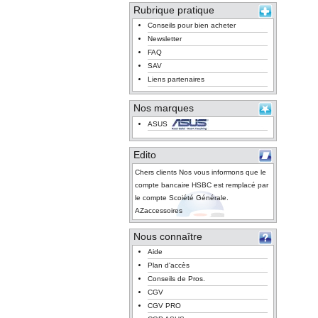
Rubrique pratique
Conseils pour bien acheter
Newsletter
FAQ
SAV
Liens partenaires
Nos marques
ASUS
Edito
Chers clients Nos vous informons que le
compte bancaire HSBC est remplacé par
le compte Scoiété Générale.
AZaccessoires
Nous connaître
Aide
Plan d'accès
Conseils de Pros.
CGV
CGV PRO