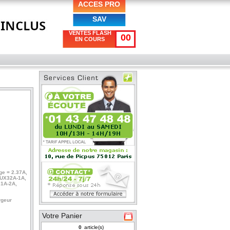
ACCES PRO
SAV
VENTES FLASH
00
EN COURS
ge = 2.37A,
 UX32A-1A,
31A-2A,
rgeur
Votre Panier
article(s)