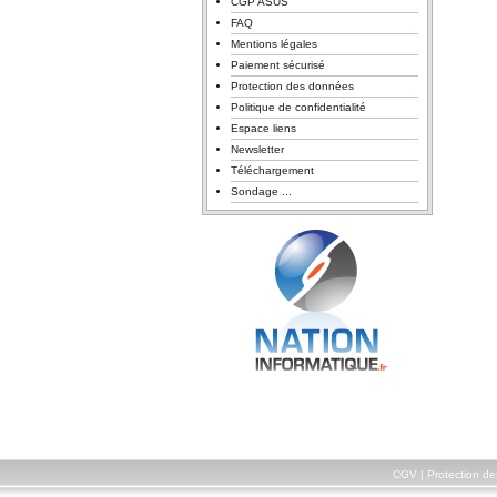
CGP ASUS
FAQ
Mentions légales
Paiement sécurisé
Protection des données
Politique de confidentialité
Espace liens
Newsletter
Téléchargement
Sondage ...
CGV
|
Protection d