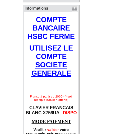
Informations
COMPTE
BANCAIRE
HSBC FERME
UTILISEZ LE
COMPTE
SOCIETE
GENERALE
Franco à partir de 200€* (* voir
rubrique livraison offerte)
CLAVIER FRANCAIS
BLANC X756UA
DISPO
MODE PAIEMENT
Veuillez
valider
votre
commande, puis vous pouvez