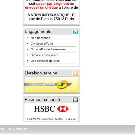
soit
payer par virement ou
envoyer un chèque
à l'ordre de
NATION INFORMATIQUE, 10
rue de Picpus 75012 Paris
Engagements
Nos garanties
Livraison offerte
Notre offre de bienvenue
Service apres vente
Des conseils de pros
Livraison sereine
Paiement sécurisé
aire
|
Nous contacter