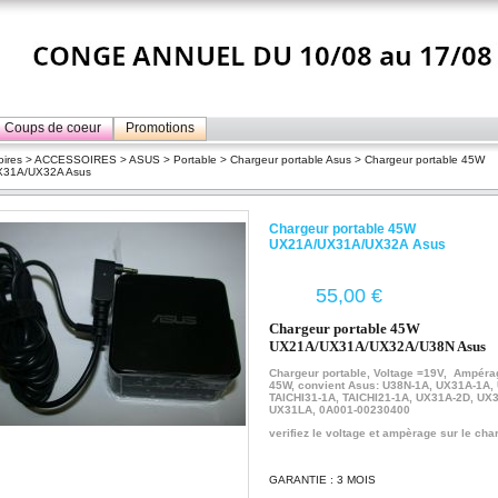
Coups de coeur
Promotions
ires
>
ACCESSOIRES
>
ASUS
>
Portable
>
Chargeur portable Asus
> Chargeur portable 45W
31A/UX32A Asus
Chargeur portable 45W
UX21A/UX31A/UX32A Asus
€
Chargeur portable 45W
UX21A/UX31A/UX32A/
U38N
Asus
Chargeur portable, Voltage =19V, Ampéra
45W, convient Asus: U38N-1A, UX31A-1A,
TAICHI31-1A, TAICHI21-1A, UX31A-2D, UX
UX31LA, 0A001-00230400
verifiez le voltage et ampèrage sur le cha
GARANTIE : 3 MOIS