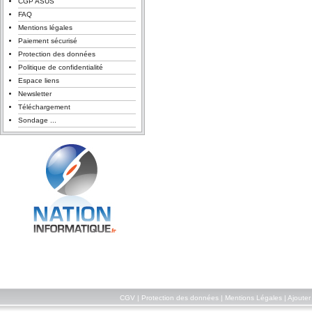
CGP ASUS
FAQ
Mentions légales
Paiement sécurisé
Protection des données
Politique de confidentialité
Espace liens
Newsletter
Téléchargement
Sondage ...
CGV
|
Protection des données
|
Mentions Légales
|
Ajouter