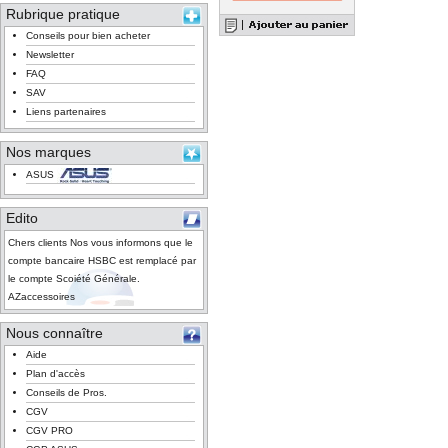
Rubrique pratique
Conseils pour bien acheter
Newsletter
FAQ
SAV
Liens partenaires
Nos marques
ASUS
Edito
Chers clients Nos vous informons que le
compte bancaire HSBC est remplacé par
le compte Scoiété Générale.
AZaccessoires
Nous connaître
Aide
Plan d'accès
Conseils de Pros.
CGV
CGV PRO