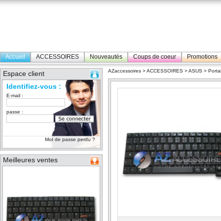
Accueil
ACCESSOIRES
Nouveautés
Coups de coeur
Promotions
AZaccessoires
>
ACCESSOIRES
>
ASUS
>
Porta
Espace client
Identifiez-vous :
E-mail :
passe :
Mot de passe perdu ?
Meilleures ventes