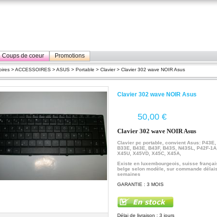
Coups de coeur
Promotions
ires
>
ACCESSOIRES
>
ASUS
>
Portable
>
Clavier
> Clavier 302 wave NOIR Asus
Clavier 302 wave NOIR Asus
€
Clavier 302 wave NOIR Asus
Clavier pc portable, convient Asus: P43E
B33E, B43E, B43F, B43S, N43SL, P42F-1A,
X45U, X45VD, X45C, X45A,
Existe en luxembourgeois, suisse françai
belge selon modèle, sur commande délais
semaines
GARANTIE : 3 MOIS
Délai de livraison : 3 jours