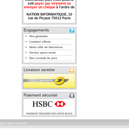
soit
payer par virement ou
envoyer un chèque
à l'ordre de
NATION INFORMATIQUE, 10
rue de Picpus 75012 Paris
Engagements
Nos garanties
Livraison offerte
Notre offre de bienvenue
Service apres vente
Des conseils de pros
Livraison sereine
Paiement sécurisé
aire
|
Nous contacter