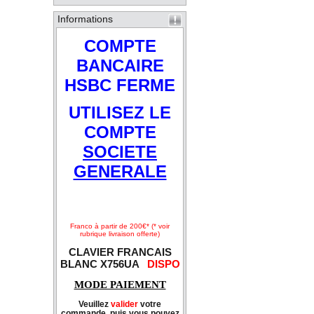
Informations
COMPTE
BANCAIRE
HSBC FERME
UTILISEZ LE
COMPTE
SOCIETE
GENERALE
Franco à partir de 200€* (* voir
rubrique livraison offerte)
CLAVIER FRANCAIS
BLANC X756UA
DISPO
MODE PAIEMENT
Veuillez
valider
votre
commande, puis vous pouvez