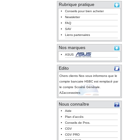
Rubrique pratique
Conseils pour bien acheter
Newsletter
FAQ
SAV
Liens partenaires
Nos marques
ASUS
Edito
Chers clients Nos vous informons que le
compte bancaire HSBC est remplacé par
le compte Scoiété Générale.
AZaccessoires
Nous connaître
Aide
Plan d'accès
Conseils de Pros.
CGV
CGV PRO