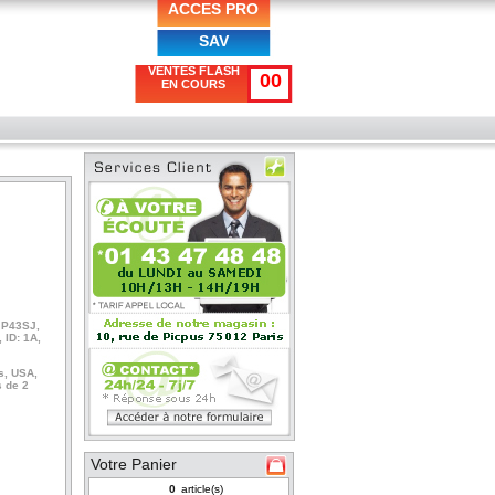
ACCES PRO
SAV
VENTES FLASH
00
EN COURS
, P43SJ,
 ID: 1A,
s, USA,
 de 2
Votre Panier
article(s)