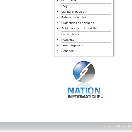
CGP ASUS
FAQ
Mentions légales
Paiement sécurisé
Protection des données
Politique de confidentialité
Espace liens
Newsletter
Téléchargement
Sondage ...
CGV
|
Protection d