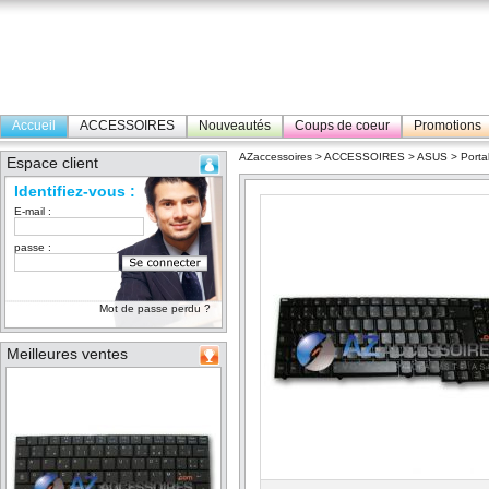
Accueil
ACCESSOIRES
Nouveautés
Coups de coeur
Promotions
AZaccessoires
>
ACCESSOIRES
>
ASUS
>
Porta
Espace client
Identifiez-vous :
E-mail :
passe :
Mot de passe perdu ?
Meilleures ventes