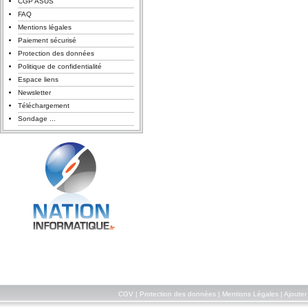
CGP ASUS
FAQ
Mentions légales
Paiement sécurisé
Protection des données
Politique de confidentialité
Espace liens
Newsletter
Téléchargement
Sondage ...
CGV
|
Protection des données
|
Mentions Légales
|
Ajouter