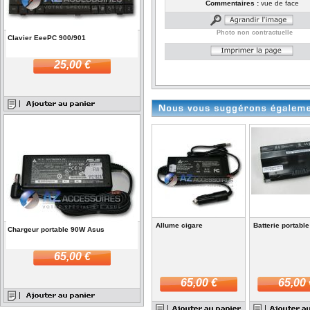
Commentaires :
vue de face
Photo non contractuelle
Clavier EeePC 900/901
25,00 €
Allume cigare
Batterie portabl
Chargeur portable 90W Asus
65,00 €
65,00 €
65,00 