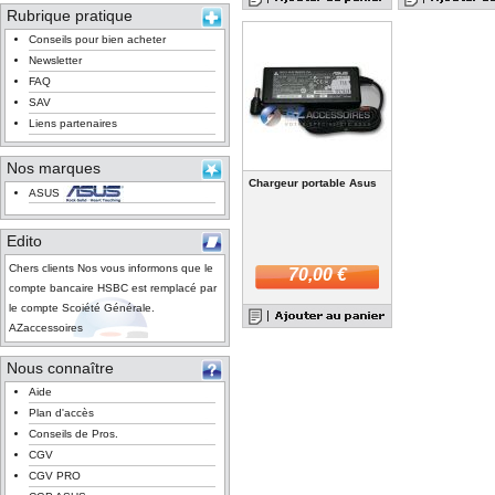
Rubrique pratique
Conseils pour bien acheter
Newsletter
FAQ
SAV
Liens partenaires
Nos marques
Chargeur portable Asus
ASUS
Edito
Chers clients Nos vous informons que le
70,00 €
compte bancaire HSBC est remplacé par
le compte Scoiété Générale.
AZaccessoires
Nous connaître
Aide
Plan d'accès
Conseils de Pros.
CGV
CGV PRO