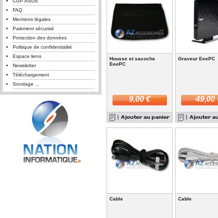
CGP ASUS
FAQ
Mentions légales
Paiement sécurisé
Protection des données
Politique de confidentialité
Espace liens
Housse et sacoche
Graveur EeePC
EeePC
Newsletter
Téléchargement
Sondage ...
9,00 €
49,00 
Cable
Cable