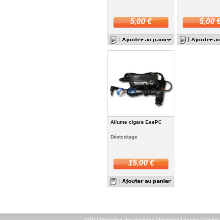
5,00 €
5,00 
Allume cigare EeePC
Déstockage
15,00 €
CGV
|
Protection des données
|
Mentions Légales
|
Ajouter