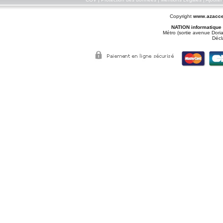
Copyright
www.azacce
NATION informatique
Métro (sortie avenue Doria
Décl