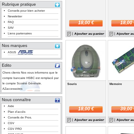
Rubrique pratique
Conseils pour bien acheter
Newsletter
18,00 €
18,00 
FAQ
SAV
Liens partenaires
Nos marques
ASUS
Edito
Chers clients Nos vous informons que le
compte bancaire HSBC est remplacé par
le compte Scoiété Générale.
Souris
Memoire
AZaccessoires
Nous connaître
Aide
18,00 €
39,00 
Plan d'accès
Conseils de Pros.
CGV
CGV PRO