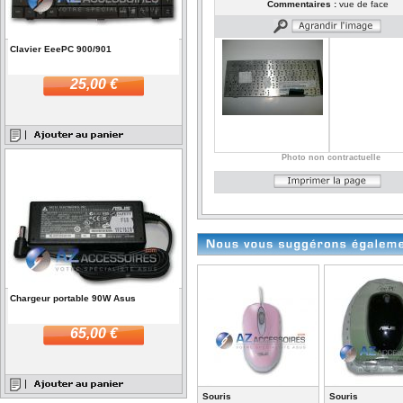
Commentaires :
vue de face
Clavier EeePC 900/901
25,00 €
Photo non contractuelle
Chargeur portable 90W Asus
65,00 €
Souris
Souris