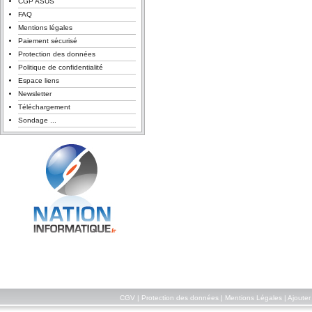
CGP ASUS
FAQ
Mentions légales
Paiement sécurisé
Protection des données
Politique de confidentialité
Espace liens
Newsletter
Téléchargement
Sondage ...
CGV
|
Protection des données
|
Mentions Légales
|
Ajouter