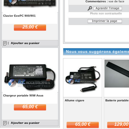
Commentaires :
vue de face
Photo non contractuelle
Clavier EeePC 900/901
25,00 €
Chargeur portable 90W Asus
Allume cigare
Batterie portabl
65,00 €
65,00 €
129,00