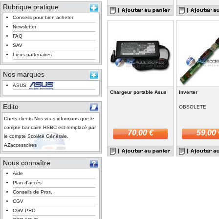
Rubrique pratique
Conseils pour bien acheter
Newsletter
FAQ
SAV
Liens partenaires
Nos marques
ASUS
Chargeur portable Asus
Inverter
Edito
OBSOLETE
Chers clients Nos vous informons que le
compte bancaire HSBC est remplacé par
70,00 €
59,00 
le compte Scoiété Générale.
AZaccessoires
Nous connaître
Aide
Plan d'accès
Conseils de Pros.
CGV
CGV PRO