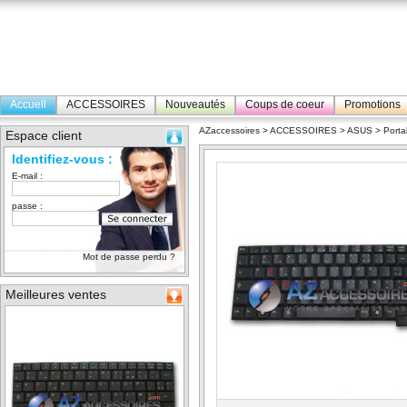
Accueil
ACCESSOIRES
Nouveautés
Coups de coeur
Promotions
AZaccessoires
>
ACCESSOIRES
>
ASUS
>
Porta
Espace client
Identifiez-vous :
E-mail :
passe :
Mot de passe perdu ?
Meilleures ventes