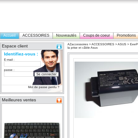
Accueil
ACCESSOIRES
Nouveautés
Coups de coeur
Promotions
AZaccessoires
>
ACCESSOIRES
>
ASUS
>
Eee
Espace client
la prise et câble Asus
Identifiez-vous :
E-mail :
passe :
Mot de passe perdu ?
Meilleures ventes