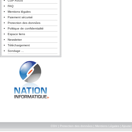
CGP ASUS
FAQ
Mentions légales
Paiement sécurisé
Protection des données
Politique de confidentialité
Espace liens
Newsletter
Téléchargement
Sondage ...
CGV
|
Protection des données
|
Mentions Légales
|
Ajouter