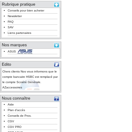
Rubrique pratique
Conseils pour bien acheter
Newsletter
FAQ
SAV
Liens partenaires
Nos marques
ASUS
Edito
Chers clients Nos vous informons que le
compte bancaire HSBC est remplacé par
le compte Scoiété Générale.
AZaccessoires
Nous connaître
Aide
Plan d'accès
Conseils de Pros.
CGV
CGV PRO