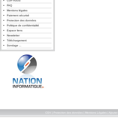
CGP ASUS
FAQ
Mentions légales
Paiement sécurisé
Protection des données
Politique de confidentialité
Espace liens
Newsletter
Téléchargement
Sondage ...
CGV
|
Protection des données
|
Mentions Légales
|
Ajouter