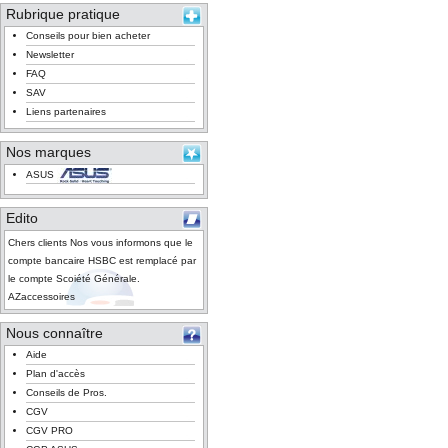
Rubrique pratique
Conseils pour bien acheter
Newsletter
FAQ
SAV
Liens partenaires
Nos marques
ASUS
Edito
Chers clients Nos vous informons que le
compte bancaire HSBC est remplacé par
le compte Scoiété Générale.
AZaccessoires
Nous connaître
Aide
Plan d'accès
Conseils de Pros.
CGV
CGV PRO