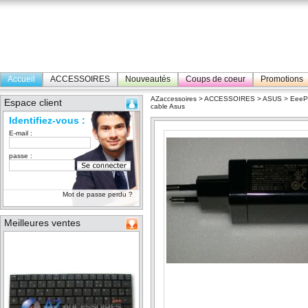
Accueil
ACCESSOIRES
Nouveautés
Coups de coeur
Promotions
AZaccessoires
>
ACCESSOIRES
>
ASUS
>
Eee
Espace client
cable Asus
Identifiez-vous :
E-mail :
passe :
Mot de passe perdu ?
Meilleures ventes