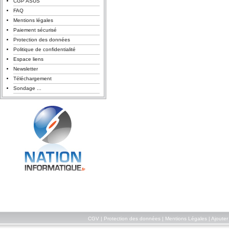
CGP ASUS
FAQ
Mentions légales
Paiement sécurisé
Protection des données
Politique de confidentialité
Espace liens
Newsletter
Téléchargement
Sondage ...
CGV
|
Protection des données
|
Mentions Légales
|
Ajouter