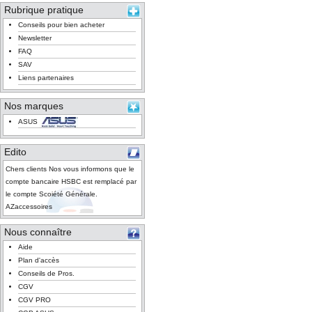
Rubrique pratique
Conseils pour bien acheter
Newsletter
FAQ
SAV
Liens partenaires
Nos marques
ASUS
Edito
Chers clients Nos vous informons que le
compte bancaire HSBC est remplacé par
le compte Scoiété Générale.
AZaccessoires
Nous connaître
Aide
Plan d'accès
Conseils de Pros.
CGV
CGV PRO