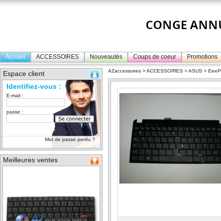
Accueil
ACCESSOIRES
Nouveautés
Coups de coeur
Promotions
AZaccessoires
>
ACCESSOIRES
>
ASUS
>
Eee
Espace client
Identifiez-vous :
E-mail :
passe :
Mot de passe perdu ?
Meilleures ventes