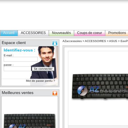
Accueil
ACCESSOIRES
Nouveautés
Coups de coeur
Promotions
AZaccessoires
>
ACCESSOIRES
>
ASUS
>
Eee
Espace client
Identifiez-vous :
E-mail :
passe :
Mot de passe perdu ?
Meilleures ventes