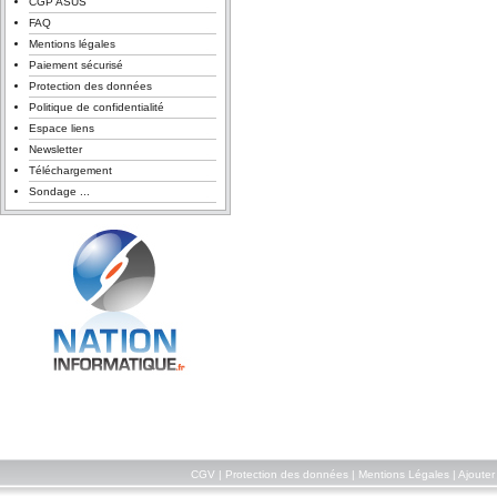
CGP ASUS
FAQ
Mentions légales
Paiement sécurisé
Protection des données
Politique de confidentialité
Espace liens
Newsletter
Téléchargement
Sondage ...
CGV
|
Protection des données
|
Mentions Légales
|
Ajouter