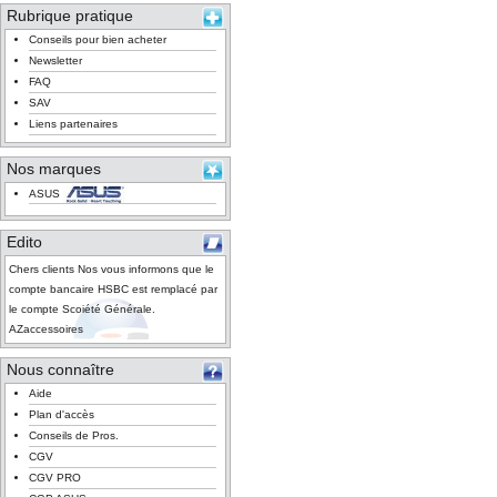
Rubrique pratique
Conseils pour bien acheter
Newsletter
FAQ
SAV
Liens partenaires
Nos marques
ASUS
Edito
Chers clients Nos vous informons que le
compte bancaire HSBC est remplacé par
le compte Scoiété Générale.
AZaccessoires
Nous connaître
Aide
Plan d'accès
Conseils de Pros.
CGV
CGV PRO