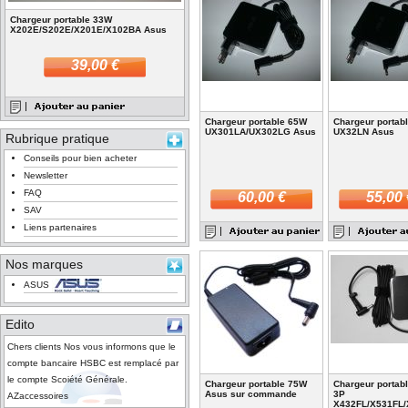
Chargeur portable 33W
X202E/S202E/X201E/X102BA Asus
39,00 €
Chargeur portable 65W
Chargeur portab
UX301LA/UX302LG Asus
UX32LN Asus
Rubrique pratique
Conseils pour bien acheter
Newsletter
FAQ
60,00 €
55,00 
SAV
Liens partenaires
Nos marques
ASUS
Edito
Chers clients Nos vous informons que le
compte bancaire HSBC est remplacé par
le compte Scoiété Générale.
Chargeur portable 75W
Chargeur portab
Asus sur commande
3P
AZaccessoires
X432FL/X531FL/