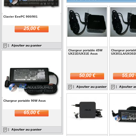
Clavier EeePC 900/901
25,00 €
Chargeur portable 45W
Chargeur portab
UX21E/UX31E Asus
UX301LA/UX302
50,00 €
55,00 
Chargeur portable 90W Asus
65,00 €