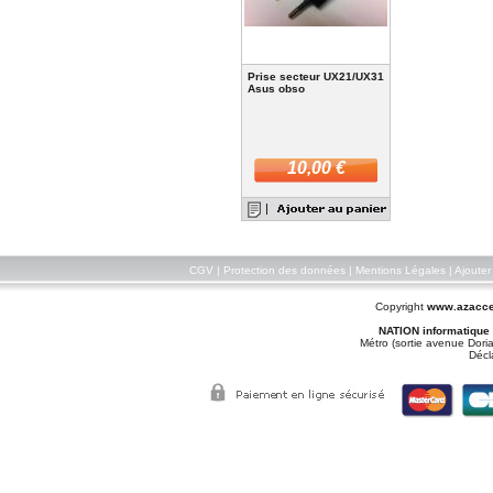
Prise secteur UX21/UX31
Asus obso
10,00 €
CGV
|
Protection des données
|
Mentions Légales
|
Ajouter
Copyright
www.azacce
NATION informatique
Métro (sortie avenue Doria
Décl