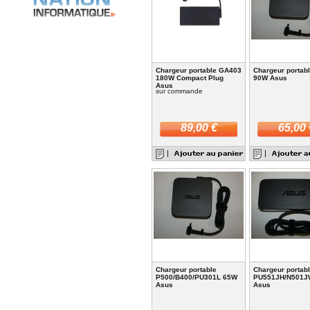
Chargeur portable GA403
Chargeur portab
180W Compact Plug
90W Asus
Asus
sur commande
89,00 €
65,00 
Chargeur portable
Chargeur portab
P500/B400/PU301L 65W
PU551JH/N501J
Asus
Asus