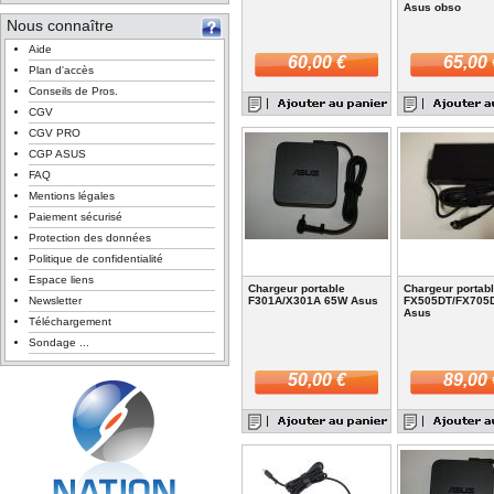
Asus obso
Nous connaître
Aide
60,00 €
65,00 
Plan d'accès
Conseils de Pros.
CGV
CGV PRO
CGP ASUS
FAQ
Mentions légales
Paiement sécurisé
Protection des données
Politique de confidentialité
Espace liens
Chargeur portable
Chargeur portab
Newsletter
F301A/X301A 65W Asus
FX505DT/FX705
Asus
Téléchargement
Sondage ...
50,00 €
89,00 