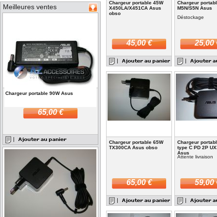
Chargeur portable 45W
Chargeur portab
Meilleures ventes
X450LA/X451CA Asus
M5N/S5N Asus
obso
Déstockage
45,00 €
25,00 
Chargeur portable 90W Asus
65,00 €
Chargeur portable 65W
Chargeur portab
TX300CA Asus obso
type C PD 2P U
Asus
Attente livraison
65,00 €
59,00 