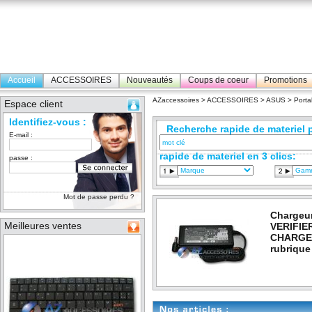
Accueil
ACCESSOIRES
Nouveautés
Coups de coeur
Promotions
AZaccessoires
>
ACCESSOIRES
>
ASUS
>
Porta
Espace client
Identifiez-vous :
Recherche rapide de materiel p
E-mail :
rapide de materiel en 3 clics:
passe :
Mot de passe perdu ?
Chargeur
Meilleures ventes
VERIFIE
CHARGEU
rubrique