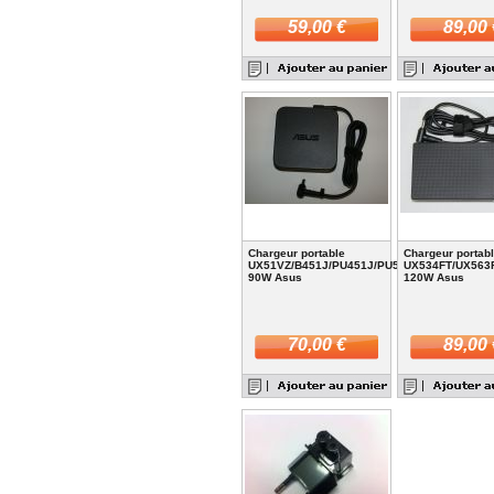
59,00 €
89,00 
Chargeur portable
Chargeur portab
UX51VZ/B451J/PU451J/PU551J
UX534FT/UX563
90W Asus
120W Asus
70,00 €
89,00 