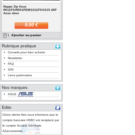
Nappe Zip Asus
R011PX/R051PEM/1011PX/1015 45P
Asus obso
9,00 €
Rubrique pratique
Conseils pour bien acheter
Newsletter
FAQ
SAV
Liens partenaires
Nos marques
ASUS
Edito
Chers clients Nos vous informons que le
compte bancaire HSBC est remplacé par
le compte Scoiété Générale.
AZaccessoires