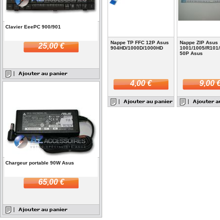
Clavier EeePC 900/901
Nappe TP FFC 12P Asus
Nappe ZIP Asus
25,00 €
904HD/1000D/1000HD
1001/1005/R101
50P Asus
4,00 €
9,00 
Chargeur portable 90W Asus
65,00 €