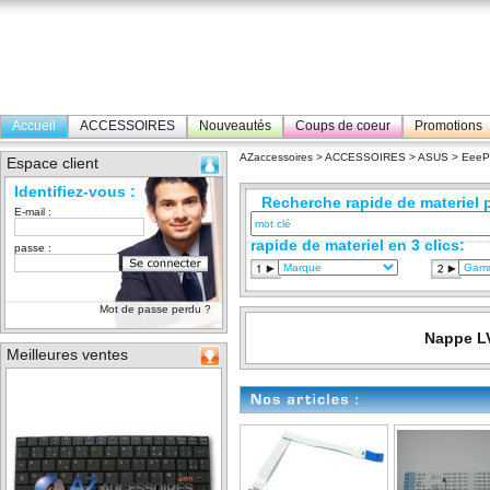
Accueil
ACCESSOIRES
Nouveautés
Coups de coeur
Promotions
AZaccessoires
>
ACCESSOIRES
>
ASUS
>
Eee
Espace client
Identifiez-vous :
Recherche rapide de materiel p
E-mail :
rapide de materiel en 3 clics:
passe :
Mot de passe perdu ?
Nappe LV
Meilleures ventes