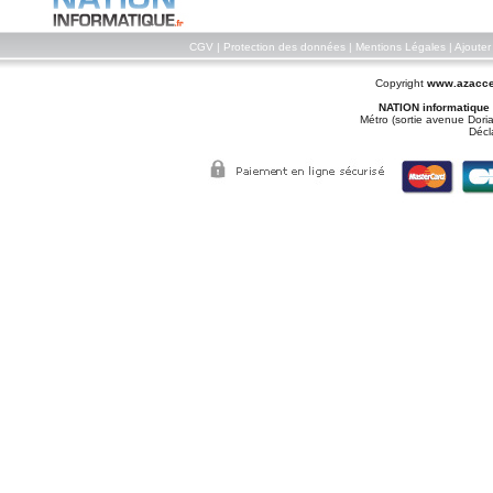
CGV
|
Protection des données
|
Mentions Légales
|
Ajouter
Copyright
www.azacce
NATION informatique
Métro (sortie avenue Doria
Décl