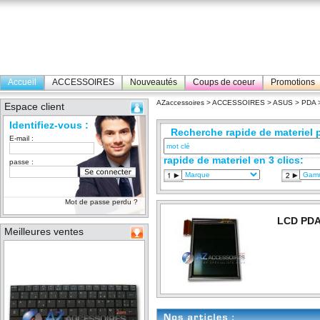
Accueil
ACCESSOIRES
Nouveautés
Coups de coeur
Promotions
AZaccessoires
>
ACCESSOIRES
>
ASUS
>
PDA
>
Espace client
Identifiez-vous :
Recherche rapide de materiel p
E-mail :
rapide de materiel en 3 clics:
passe :
Mot de passe perdu ?
LCD PDA
Meilleures ventes