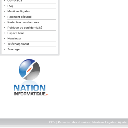
CGP ASUS
FAQ
Mentions légales
Paiement sécurisé
Protection des données
Politique de confidentialité
Espace liens
Newsletter
Téléchargement
Sondage ...
CGV
|
Protection des données
|
Mentions Légales
|
Ajouter