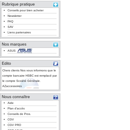
Rubrique pratique
Conseils pour bien acheter
Newsletter
FAQ
SAV
Liens partenaires
Nos marques
ASUS
Edito
Chers clients Nos vous informons que le
compte bancaire HSBC est remplacé par
le compte Scoiété Générale.
AZaccessoires
Nous connaître
Aide
Plan d'accès
Conseils de Pros.
CGV
CGV PRO