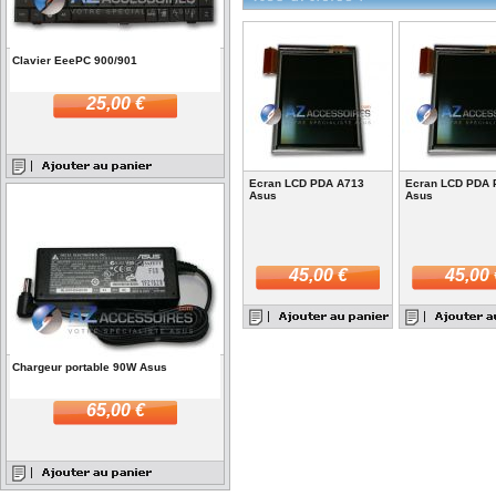
Clavier EeePC 900/901
25,00 €
Ecran LCD PDA A713
Ecran LCD PDA 
Asus
Asus
45,00 €
45,00 
Chargeur portable 90W Asus
65,00 €