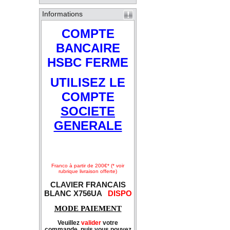
Informations
COMPTE
BANCAIRE
HSBC FERME
UTILISEZ LE
COMPTE
SOCIETE
GENERALE
Franco à partir de 200€* (* voir
rubrique livraison offerte)
CLAVIER FRANCAIS
BLANC X756UA
DISPO
MODE PAIEMENT
Veuillez
valider
votre
commande, puis vous pouvez