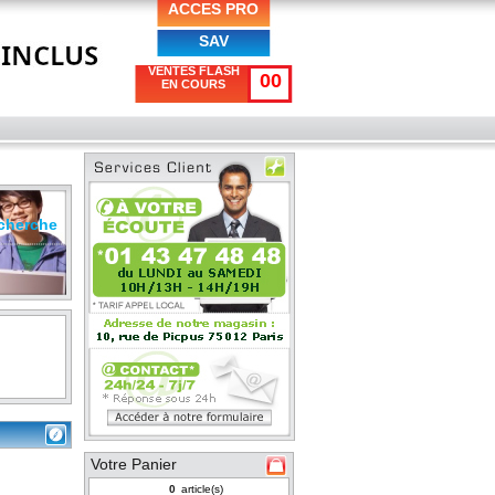
ACCES PRO
SAV
VENTES FLASH
00
EN COURS
cherche
Votre Panier
article(s)