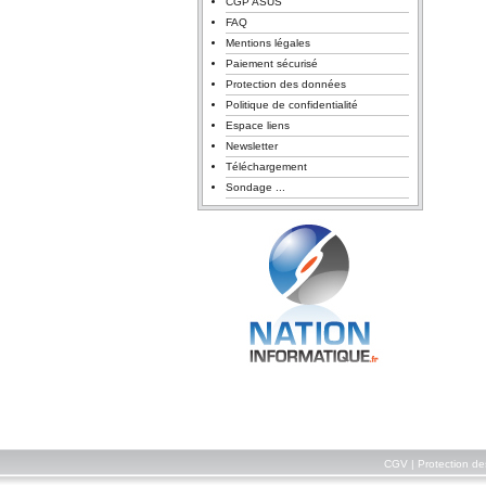
CGP ASUS
FAQ
Mentions légales
Paiement sécurisé
Protection des données
Politique de confidentialité
Espace liens
Newsletter
Téléchargement
Sondage ...
CGV
|
Protection d