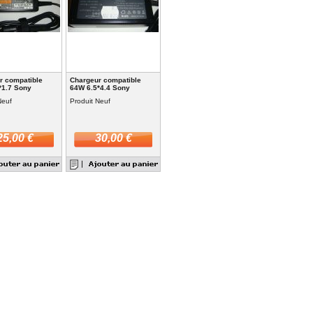
r compatible
Chargeur compatible
*1.7 Sony
64W 6.5*4.4 Sony
Neuf
Produit Neuf
25,00 €
30,00 €