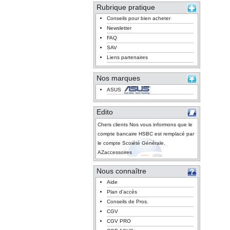
Rubrique pratique
Conseils pour bien acheter
Newsletter
FAQ
SAV
Liens partenaires
Nos marques
ASUS
Edito
Chers clients Nos vous informons que le
compte bancaire HSBC est remplacé par
le compte Scoiété Générale.
AZaccessoires
Nous connaître
Aide
Plan d'accès
Conseils de Pros.
CGV
CGV PRO