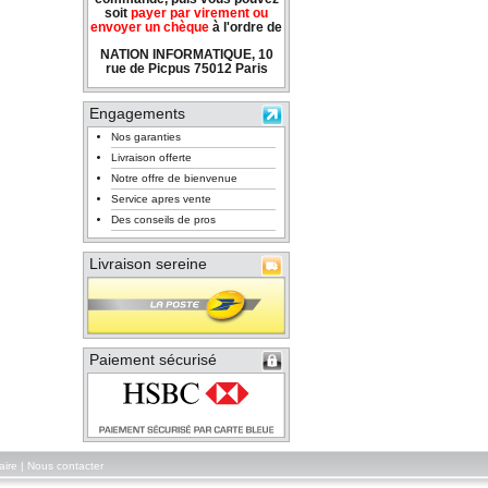
soit
payer par virement ou
envoyer un chèque
à l'ordre de
NATION INFORMATIQUE, 10
rue de Picpus 75012 Paris
Engagements
Nos garanties
Livraison offerte
Notre offre de bienvenue
Service apres vente
Des conseils de pros
Livraison sereine
Paiement sécurisé
aire
|
Nous contacter