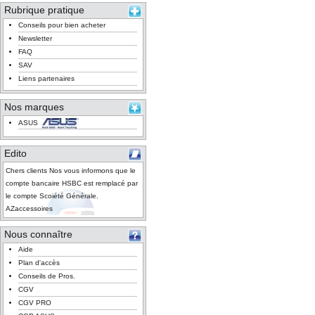
Rubrique pratique
Conseils pour bien acheter
Newsletter
FAQ
SAV
Liens partenaires
Nos marques
ASUS
Edito
Chers clients Nos vous informons que le
compte bancaire HSBC est remplacé par
le compte Scoiété Générale.
AZaccessoires
Nous connaître
Aide
Plan d'accès
Conseils de Pros.
CGV
CGV PRO