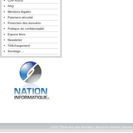
CGP ASUS
FAQ
Mentions légales
Paiement sécurisé
Protection des données
Politique de confidentialité
Espace liens
Newsletter
Téléchargement
Sondage ...
CGV
|
Protection des données
|
Mentions Légales
|
Ajouter