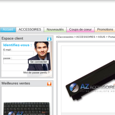
Accueil
ACCESSOIRES
Nouveautés
Coups de coeur
Promotions
AZaccessoires
>
ACCESSOIRES
>
ASUS
>
Porta
Espace client
Identifiez-vous :
E-mail :
passe :
Mot de passe perdu ?
Meilleures ventes