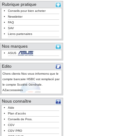
Rubrique pratique
Conseils pour bien acheter
Newsletter
FAQ
SAV
Liens partenaires
Nos marques
ASUS
Edito
Chers clients Nos vous informons que le
compte bancaire HSBC est remplacé par
le compte Scoiété Générale.
AZaccessoires
Nous connaître
Aide
Plan d'accès
Conseils de Pros.
CGV
CGV PRO