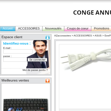
Accueil
ACCESSOIRES
Nouveautés
Coups de coeur
Promotions
AZaccessoires
>
ACCESSOIRES
>
ASUS
>
Eee
Espace client
Identifiez-vous :
E-mail :
passe :
Mot de passe perdu ?
Meilleures ventes