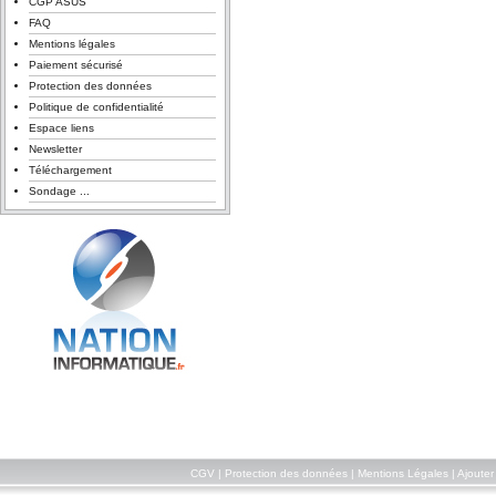
CGP ASUS
FAQ
Mentions légales
Paiement sécurisé
Protection des données
Politique de confidentialité
Espace liens
Newsletter
Téléchargement
Sondage ...
CGV
|
Protection des données
|
Mentions Légales
|
Ajouter