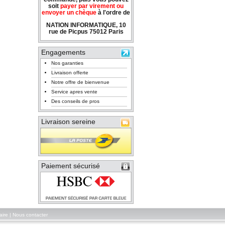
soit
payer par virement ou
envoyer un chèque
à l'ordre de
NATION INFORMATIQUE, 10
rue de Picpus 75012 Paris
Engagements
Nos garanties
Livraison offerte
Notre offre de bienvenue
Service apres vente
Des conseils de pros
Livraison sereine
Paiement sécurisé
aire
|
Nous contacter