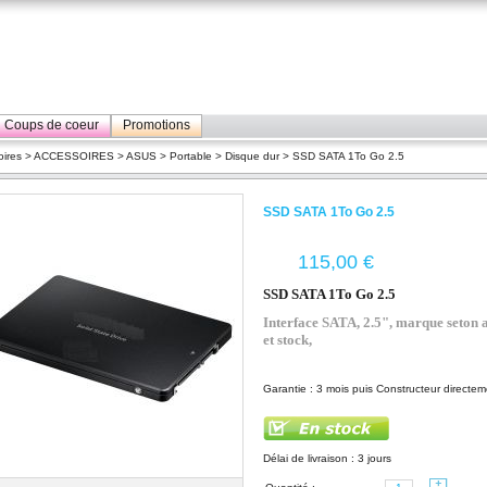
Coups de coeur
Promotions
ires
>
ACCESSOIRES
>
ASUS
>
Portable
>
Disque dur
> SSD SATA 1To Go 2.5
SSD SATA 1To Go 2.5
€
SSD SATA 1To Go 2.5
Interface SATA,
2.5", marque seton 
et stock,
Garantie : 3 mois puis Constructeur directem
Délai de livraison : 3 jours