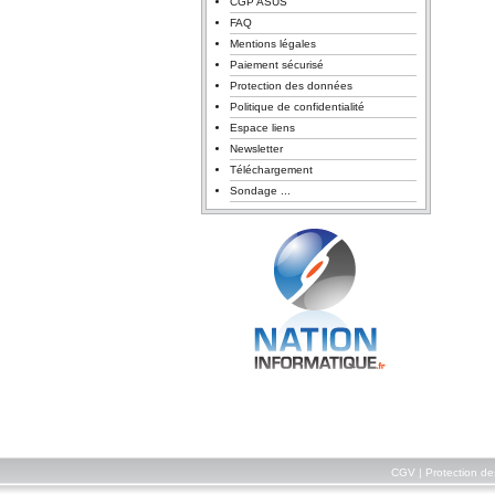
CGP ASUS
FAQ
Mentions légales
Paiement sécurisé
Protection des données
Politique de confidentialité
Espace liens
Newsletter
Téléchargement
Sondage ...
CGV
|
Protection d