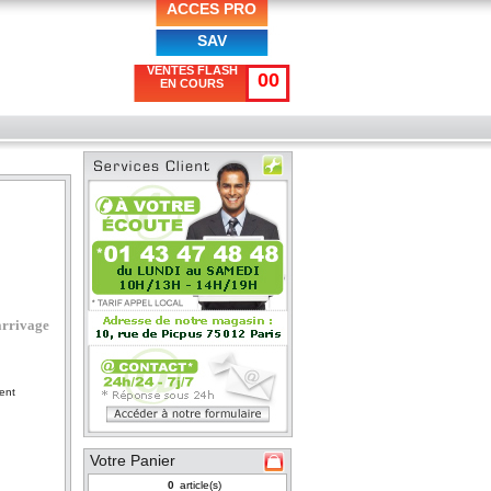
ACCES PRO
SAV
VENTES FLASH
00
EN COURS
arrivage
ent
Votre Panier
article(s)