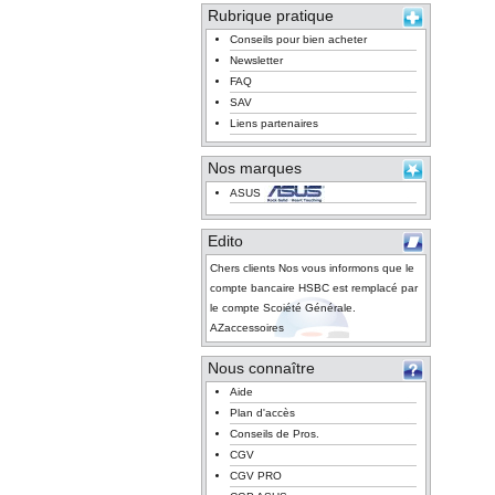
Rubrique pratique
Conseils pour bien acheter
Newsletter
FAQ
SAV
Liens partenaires
Nos marques
ASUS
Edito
Chers clients Nos vous informons que le
compte bancaire HSBC est remplacé par
le compte Scoiété Générale.
AZaccessoires
Nous connaître
Aide
Plan d'accès
Conseils de Pros.
CGV
CGV PRO