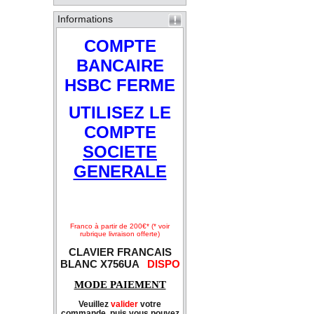
Informations
COMPTE
BANCAIRE
HSBC FERME
UTILISEZ LE
COMPTE
SOCIETE
GENERALE
Franco à partir de 200€* (* voir
rubrique livraison offerte)
CLAVIER FRANCAIS
BLANC X756UA
DISPO
MODE PAIEMENT
Veuillez
valider
votre
commande, puis vous pouvez