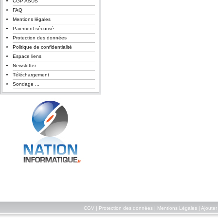
CGP ASUS
FAQ
Mentions légales
Paiement sécurisé
Protection des données
Politique de confidentialité
Espace liens
Newsletter
Téléchargement
Sondage ...
CGV
|
Protection des données
|
Mentions Légales
|
Ajouter