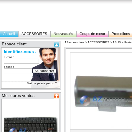
Accueil
ACCESSOIRES
Nouveautés
Coups de coeur
Promotions
AZaccessoires
>
ACCESSOIRES
>
ASUS
>
Porta
Espace client
Identifiez-vous :
E-mail :
passe :
Mot de passe perdu ?
Meilleures ventes