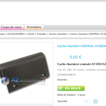
Coups de coeur
Promotions
ires
>
ACCESSOIRES
>
ASUS
>
Portable
>
Cache charnière
> Cache charniere CENTRAL A7/Z
Cache charniere CENTRAL A7/Z83/
€
Cache charniere centrale A7/Z83/G1
noir, A7, Z83, G1 series, centrale, harene
13GND010M270,
Garantie :
Délai de livraison : 3 jours
Quantité :