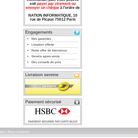
soit
payer par virement ou
envoyer un chèque
à l'ordre de
NATION INFORMATIQUE, 10
rue de Picpus 75012 Paris
Engagements
Nos garanties
Livraison offerte
Notre offre de bienvenue
Service apres vente
Des conseils de pros
Livraison sereine
Paiement sécurisé
aire
|
Nous contacter