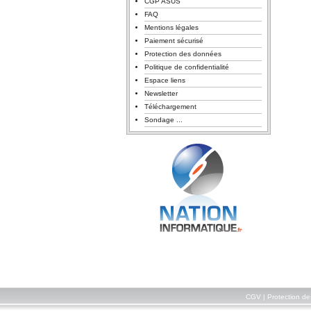
CGP ASUS
FAQ
Mentions légales
Paiement sécurisé
Protection des données
Politique de confidentialité
Espace liens
Newsletter
Téléchargement
Sondage ...
CGV
|
Protection d