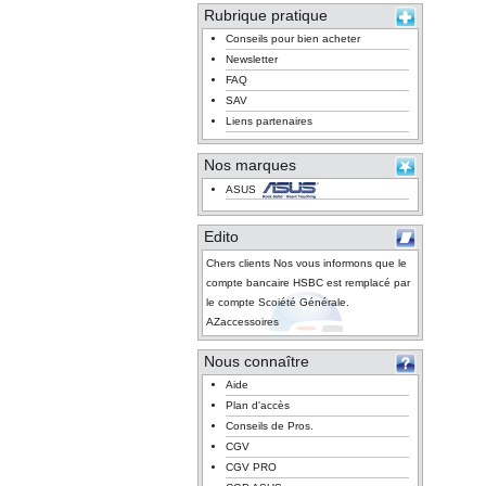
Rubrique pratique
Conseils pour bien acheter
Newsletter
FAQ
SAV
Liens partenaires
Nos marques
ASUS
Edito
Chers clients Nos vous informons que le
compte bancaire HSBC est remplacé par
le compte Scoiété Générale.
AZaccessoires
Nous connaître
Aide
Plan d'accès
Conseils de Pros.
CGV
CGV PRO