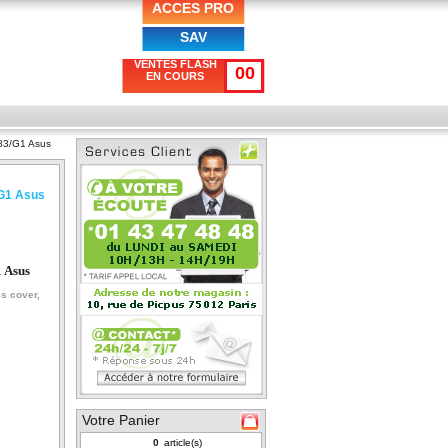
ACCES PRO
SAV
VENTES FLASH
00
EN COURS
83/G1 Asus
G1 Asus
 Asus
ss co
ver,
Votre Panier
article(s)