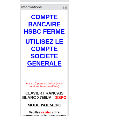
Informations
COMPTE
BANCAIRE
HSBC FERME
UTILISEZ LE
COMPTE
SOCIETE
GENERALE
Franco à partir de 200€* (* voir
rubrique livraison offerte)
CLAVIER FRANCAIS
BLANC X756UA
DISPO
MODE PAIEMENT
Veuillez
valider
votre
commande, puis vous pouvez