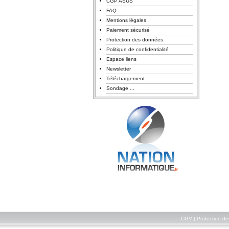
CGP ASUS
FAQ
Mentions légales
Paiement sécurisé
Protection des données
Politique de confidentialité
Espace liens
Newsletter
Téléchargement
Sondage ...
CGV
|
Protection d