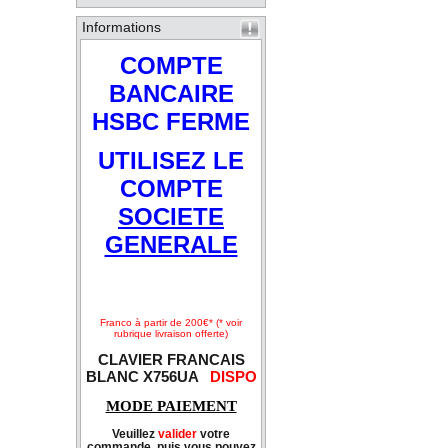
Informations
COMPTE
BANCAIRE
HSBC FERME
UTILISEZ LE
COMPTE
SOCIETE
GENERALE
Franco à partir de 200€* (* voir
rubrique livraison offerte)
CLAVIER FRANCAIS
BLANC X756UA
DISPO
MODE PAIEMENT
Veuillez
valider
votre
commande, puis vous pouvez