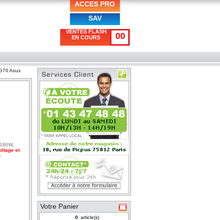
ACCES PRO
SAV
VENTES FLASH
00
EN COURS
G70 Asus
 180W,
oltage et
e
Votre Panier
article(s)