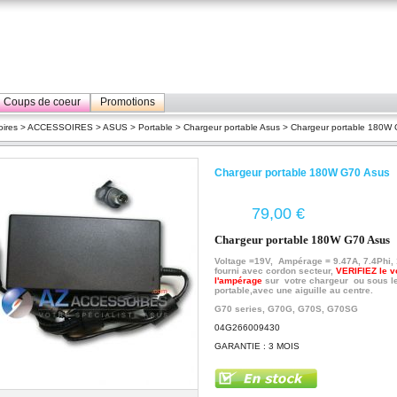
Coups de coeur
Promotions
ires
>
ACCESSOIRES
>
ASUS
>
Portable
>
Chargeur portable Asus
> Chargeur portable 180W 
Chargeur portable 180W G70 Asus
€
Chargeur portable 180W G70 Asus
Voltage =19V, Ampérage = 9.47A, 7.4Phi,
fourni avec cordon secteur,
VERIFIEZ le v
l'ampérage
sur votre chargeur ou sous l
portable,avec une aiguille au centre.
G70 series, G70G, G70S, G70SG
04G266009430
GARANTIE : 3 MOIS