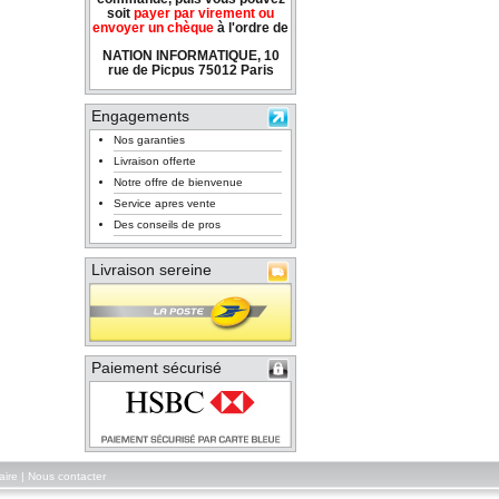
soit
payer par virement ou
envoyer un chèque
à l'ordre de
NATION INFORMATIQUE, 10
rue de Picpus 75012 Paris
Engagements
Nos garanties
Livraison offerte
Notre offre de bienvenue
Service apres vente
Des conseils de pros
Livraison sereine
Paiement sécurisé
aire
|
Nous contacter