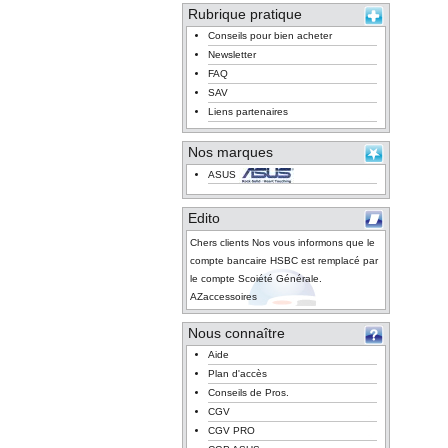
Rubrique pratique
Conseils pour bien acheter
Newsletter
FAQ
SAV
Liens partenaires
Nos marques
ASUS
Edito
Chers clients Nos vous informons que le
compte bancaire HSBC est remplacé par
le compte Scoiété Générale.
AZaccessoires
Nous connaître
Aide
Plan d'accès
Conseils de Pros.
CGV
CGV PRO