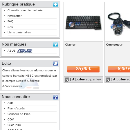
Rubrique pratique
Conseils pour bien acheter
Newsletter
FAQ
SAV
Liens partenaires
Nos marques
Clavier
Connecteur
ASUS
Edito
25,00 €
8,00 
Chers clients Nos vous informons que le
compte bancaire HSBC est remplacé par
le compte Scoiété Générale.
AZaccessoires
Nous connaître
Aide
Plan d'accès
Conseils de Pros.
CGV
CGV PRO