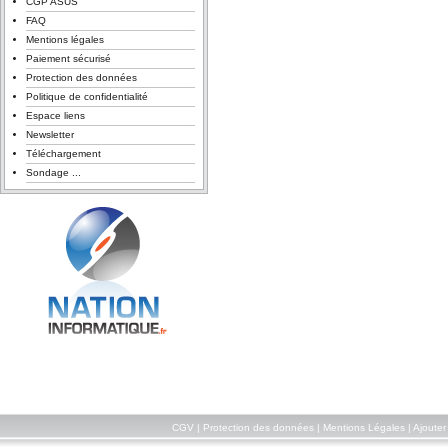
CGP ASUS
FAQ
Mentions légales
Paiement sécurisé
Protection des données
Politique de confidentialité
Espace liens
Newsletter
Téléchargement
Sondage ...
CGV
|
Protection des données
|
Mentions Légales
|
Ajouter