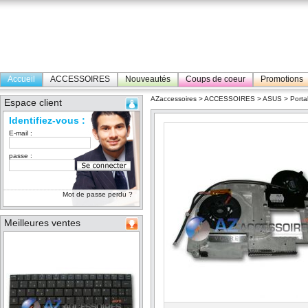
Accueil
ACCESSOIRES
Nouveautés
Coups de coeur
Promotions
AZaccessoires
>
ACCESSOIRES
>
ASUS
>
Porta
Espace client
Identifiez-vous :
E-mail :
passe :
Mot de passe perdu ?
Meilleures ventes