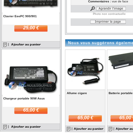
Commentaires :
vue de face
Photo non contractuelle
Clavier EeePC 900/901
25,00 €
Allume cigare
Batterie portabl
Chargeur portable 90W Asus
65,00 €
65,00 €
65,00 