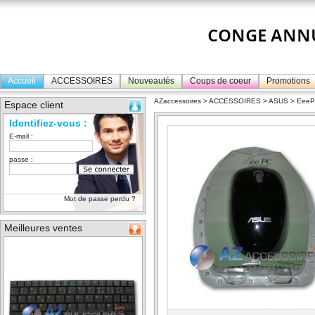
Accueil
ACCESSOIRES
Nouveautés
Coups de coeur
Promotions
AZaccessoires
>
ACCESSOIRES
>
ASUS
>
Eee
Espace client
Identifiez-vous :
E-mail :
passe :
Mot de passe perdu ?
Meilleures ventes