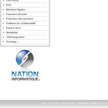
CGP ASUS
FAQ
Mentions légales
Paiement sécurisé
Protection des données
Politique de confidentialité
Espace liens
Newsletter
Téléchargement
Sondage ...
CGV
|
Protection des données
|
Mentions Légales
|
Ajouter