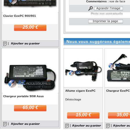
Commentaires :
vue de face
Photo non contractuelle
Clavier EeePC 900/901
25,00 €
Allume cigare EeePC
Chargeur EeePC
Chargeur portable 90W Asus
Déstockage
65,00 €
15,00 €
35,00 