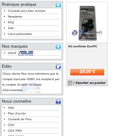
Rubrique pratique
Conseils pour bien acheter
Newsletter
FAQ
SAV
Liens partenaires
Nos marques
Kit oreillette EeePC
ASUS
Edito
18,00 €
Chers clients Nos vous informons que le
compte bancaire HSBC est remplacé par
le compte Scoiété Générale.
AZaccessoires
Nous connaître
Aide
Plan d'accès
Conseils de Pros.
CGV
CGV PRO