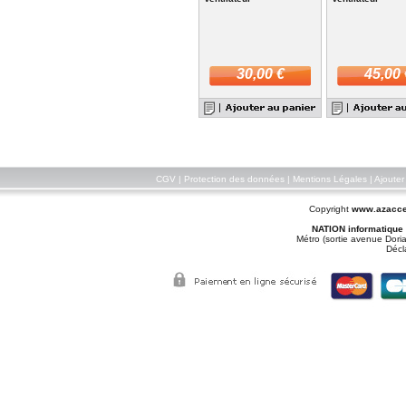
30,00 €
45,00 
CGV
|
Protection des données
|
Mentions Légales
|
Ajouter
Copyright
www.azacce
NATION informatique
Métro (sortie avenue Doria
Décl