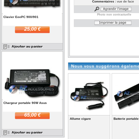
Commentaires :
vue de face
Photo non contractuelle
Clavier EeePC 900/901
25,00 €
Chargeur portable 90W Asus
65,00 €
Allume cigare
Batterie portabl