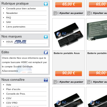
Rubrique pratique
65,00 €
65,00 
Conseils pour bien acheter
Newsletter
FAQ
SAV
Liens partenaires
Nos marques
ASUS
Edito
Batterie portable Asus
Batterie portabl
Chers clients Nos vous informons que le
compte bancaire HSBC est remplacé par
le compte Scoiété Générale.
AZaccessoires
90,00 €
90,00 
Nous connaître
Aide
Plan d'accès
Conseils de Pros.
CGV
CGV PRO