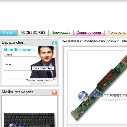
Accueil
ACCESSOIRES
Nouveautés
Coups de coeur
Promotions
AZaccessoires
>
ACCESSOIRES
>
ASUS
>
Porta
Espace client
Identifiez-vous :
E-mail :
passe :
Mot de passe perdu ?
Meilleures ventes