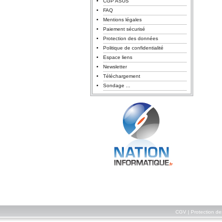
CGP ASUS
FAQ
Mentions légales
Paiement sécurisé
Protection des données
Politique de confidentialité
Espace liens
Newsletter
Téléchargement
Sondage ...
CGV
|
Protection d