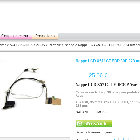
Coups de coeur
Promotions
ires
>
ACCESSOIRES
>
ASUS
>
Portable
>
Nappe
> Nappe LCD X571GT EDP 30P 223 mm As
Nappe LCD X571GT EDP 30P 223 
€
Nappe LCD X571GT EDP 30P Asus
Cable écran lcd edp 30 pins pour portable
Asus :
X571GD, X571GT, X571LH, X571LI,
14005
223 mm,
GARANTIE : 3 MOIS
Délai de livraison : 3 jours