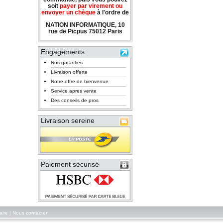
soit
payer par virement ou
envoyer un chèque
à l'ordre de
NATION INFORMATIQUE, 10
rue de Picpus 75012 Paris
Engagements
Nos garanties
Livraison offerte
Notre offre de bienvenue
Service apres vente
Des conseils de pros
Livraison sereine
Paiement sécurisé
aire
|
Nous contacter