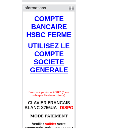
Informations
COMPTE
BANCAIRE
HSBC FERME
UTILISEZ LE
COMPTE
SOCIETE
GENERALE
Franco à partir de 200€* (* voir
rubrique livraison offerte)
CLAVIER FRANCAIS
BLANC X756UA
DISPO
MODE PAIEMENT
Veuillez
valider
votre
commande, puis vous pouvez