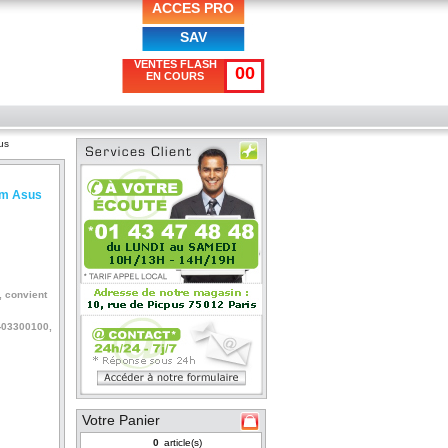
ACCES PRO
SAV
VENTES FLASH
00
EN COURS
us
mm Asus
, convient
-03300100,
Votre Panier
article(s)