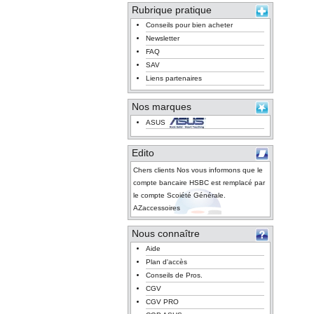
Rubrique pratique
Conseils pour bien acheter
Newsletter
FAQ
SAV
Liens partenaires
Nos marques
ASUS
Edito
Chers clients Nos vous informons que le
compte bancaire HSBC est remplacé par
le compte Scoiété Générale.
AZaccessoires
Nous connaître
Aide
Plan d'accès
Conseils de Pros.
CGV
CGV PRO