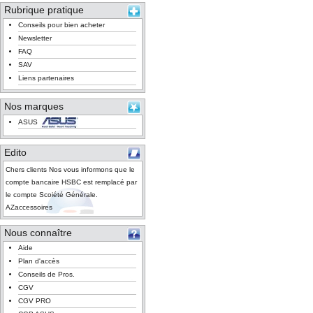
Rubrique pratique
Conseils pour bien acheter
Newsletter
FAQ
SAV
Liens partenaires
Nos marques
ASUS
Edito
Chers clients Nos vous informons que le
compte bancaire HSBC est remplacé par
le compte Scoiété Générale.
AZaccessoires
Nous connaître
Aide
Plan d'accès
Conseils de Pros.
CGV
CGV PRO