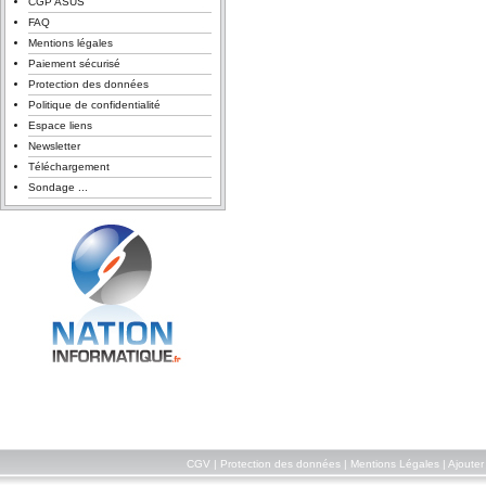
CGP ASUS
FAQ
Mentions légales
Paiement sécurisé
Protection des données
Politique de confidentialité
Espace liens
Newsletter
Téléchargement
Sondage ...
CGV
|
Protection des données
|
Mentions Légales
|
Ajouter