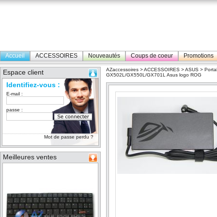
Accueil
ACCESSOIRES
Nouveautés
Coups de coeur
Promotions
AZaccessoires
>
ACCESSOIRES
>
ASUS
>
Porta
Espace client
GX502L/GX550L/GX701L Asus logo ROG
Identifiez-vous :
E-mail :
passe :
Mot de passe perdu ?
Meilleures ventes