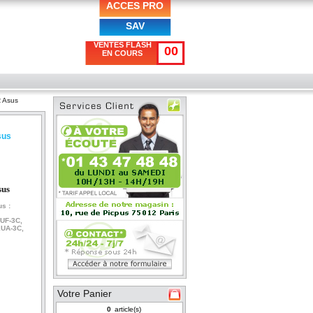
ACCES PRO
SAV
VENTES FLASH
00
EN COURS
 Asus
sus
sus
s :
UF-3C,
1UA-3C,
Votre Panier
article(s)