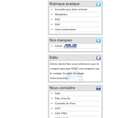
Rubrique pratique
Conseils pour bien acheter
Newsletter
FAQ
SAV
Liens partenaires
Nos marques
ASUS
Edito
Chers clients Nos vous informons que le
compte bancaire HSBC est remplacé par
le compte Scoiété Générale.
AZaccessoires
Nous connaître
Aide
Plan d'accès
Conseils de Pros.
CGV
CGV PRO