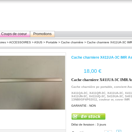
Coups de coeur
Promotions
ires
>
ACCESSOIRES
>
ASUS
>
Portable
>
Cache charnière
> Cache charniere X411UA-3C IMR
Cache charniere X411UA-3C IMR A
€
Cache charniere X411UA-3C IMR A
Cache charnière pc portable, convient Asu
X411QA-3C, X411QR-3C, X411UA-3C, X411
X411UN-3C, X411UQ-3C, S410UA-3C, S40
13NB0GF4P02011, couleur or, cover IMR
GARANTIE : NON
Délai de livraison : 3 jours