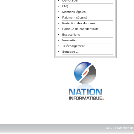
CGP ASUS
FAQ
Mentions légales
Paiement sécurisé
Protection des données
Politique de confidentialité
Espace liens
Newsletter
Téléchargement
Sondage ...
CGV
|
Protection d