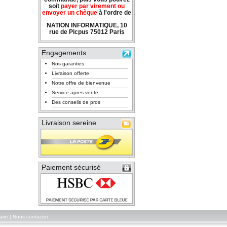
soit
payer par virement ou
envoyer un chèque
à l'ordre de
NATION INFORMATIQUE, 10
rue de Picpus 75012 Paris
Engagements
Nos garanties
Livraison offerte
Notre offre de bienvenue
Service apres vente
Des conseils de pros
Livraison sereine
Paiement sécurisé
aire
|
Nous contacter