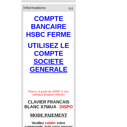
Informations
COMPTE
BANCAIRE
HSBC FERME
UTILISEZ LE
COMPTE
SOCIETE
GENERALE
Franco à partir de 200€* (* voir
rubrique livraison offerte)
CLAVIER FRANCAIS
BLANC X756UA
DISPO
MODE PAIEMENT
Veuillez
valider
votre
commande, puis vous pouvez