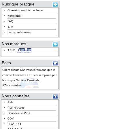
Rubrique pratique
Conseils pour bien acheter
Newsletter
FAQ
SAV
Liens partenaires
Nos marques
ASUS
Edito
Chers clients Nos vous informons que le
compte bancaire HSBC est remplacé par
le compte Scoiété Générale.
AZaccessoires
Nous connaître
Aide
Plan d'accès
Conseils de Pros.
CGV
CGV PRO