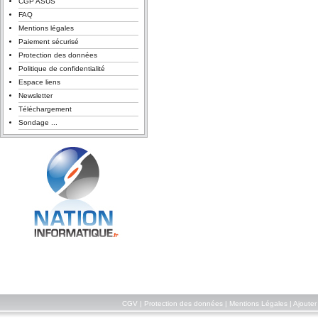
CGP ASUS
FAQ
Mentions légales
Paiement sécurisé
Protection des données
Politique de confidentialité
Espace liens
Newsletter
Téléchargement
Sondage ...
CGV
|
Protection des données
|
Mentions Légales
|
Ajouter