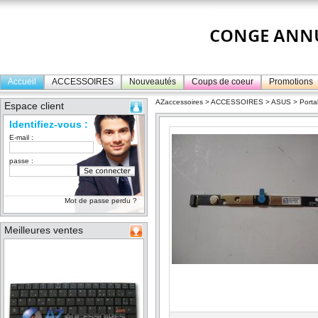
Accueil
ACCESSOIRES
Nouveautés
Coups de coeur
Promotions
AZaccessoires
>
ACCESSOIRES
>
ASUS
>
Porta
Espace client
Identifiez-vous :
E-mail :
passe :
Mot de passe perdu ?
Meilleures ventes