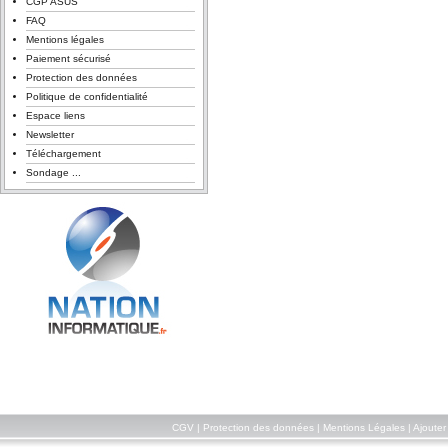
CGP ASUS
FAQ
Mentions légales
Paiement sécurisé
Protection des données
Politique de confidentialité
Espace liens
Newsletter
Téléchargement
Sondage ...
CGV
|
Protection des données
|
Mentions Légales
|
Ajouter