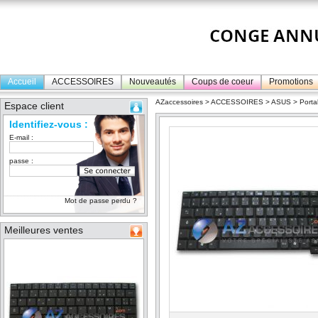
Accueil
ACCESSOIRES
Nouveautés
Coups de coeur
Promotions
AZaccessoires
>
ACCESSOIRES
>
ASUS
>
Porta
Espace client
Identifiez-vous :
E-mail :
passe :
Mot de passe perdu ?
Meilleures ventes