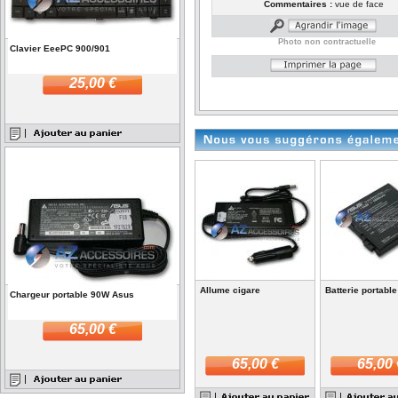
Commentaires :
vue de face
Photo non contractuelle
Clavier EeePC 900/901
25,00 €
Allume cigare
Batterie portabl
Chargeur portable 90W Asus
65,00 €
65,00 €
65,00 