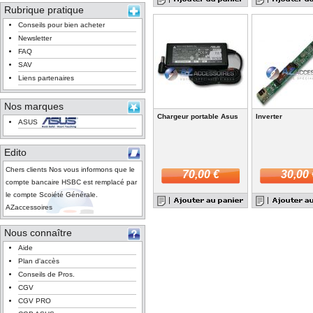
Rubrique pratique
Conseils pour bien acheter
Newsletter
FAQ
SAV
Liens partenaires
Nos marques
Chargeur portable Asus
Inverter
ASUS
Edito
Chers clients Nos vous informons que le
70,00 €
30,00 
compte bancaire HSBC est remplacé par
le compte Scoiété Générale.
AZaccessoires
Nous connaître
Aide
Plan d'accès
Conseils de Pros.
CGV
CGV PRO