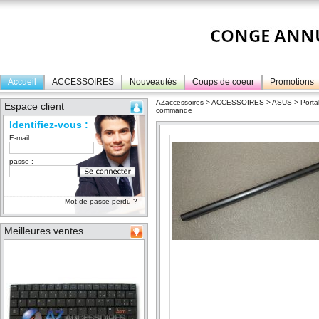
Accueil
ACCESSOIRES
Nouveautés
Coups de coeur
Promotions
AZaccessoires
>
ACCESSOIRES
>
ASUS
>
Porta
Espace client
commande
Identifiez-vous :
E-mail :
passe :
Mot de passe perdu ?
Meilleures ventes