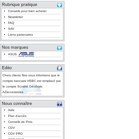
Rubrique pratique
Conseils pour bien acheter
Newsletter
FAQ
SAV
Liens partenaires
Nos marques
ASUS
Edito
Chers clients Nos vous informons que le
compte bancaire HSBC est remplacé par
le compte Scoiété Générale.
AZaccessoires
Nous connaître
Aide
Plan d'accès
Conseils de Pros.
CGV
CGV PRO