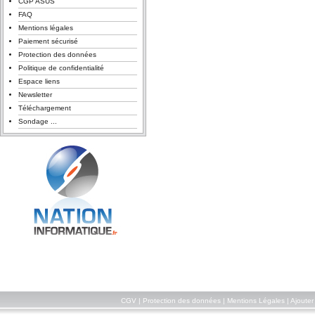
CGP ASUS
FAQ
Mentions légales
Paiement sécurisé
Protection des données
Politique de confidentialité
Espace liens
Newsletter
Téléchargement
Sondage ...
CGV
|
Protection des données
|
Mentions Légales
|
Ajouter