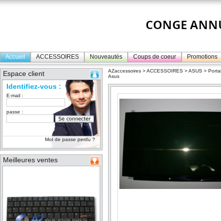
Accueil
ACCESSOIRES
Nouveautés
Coups de coeur
Promotions
AZaccessoires
>
ACCESSOIRES
>
ASUS
>
Porta
Espace client
Asus
Identifiez-vous :
E-mail :
passe :
Mot de passe perdu ?
Meilleures ventes