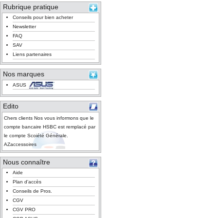
Rubrique pratique
Conseils pour bien acheter
Newsletter
FAQ
SAV
Liens partenaires
Nos marques
ASUS
Edito
Chers clients Nos vous informons que le
compte bancaire HSBC est remplacé par
le compte Scoiété Générale.
AZaccessoires
Nous connaître
Aide
Plan d'accès
Conseils de Pros.
CGV
CGV PRO