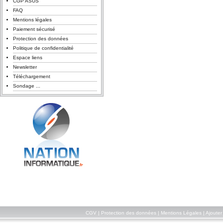
CGP ASUS
FAQ
Mentions légales
Paiement sécurisé
Protection des données
Politique de confidentialité
Espace liens
Newsletter
Téléchargement
Sondage ...
CGV
|
Protection des données
|
Mentions Légales
|
Ajouter