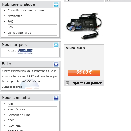
Rubrique pratique
Conseils pour bien acheter
Newsletter
FAQ
SAV
Liens partenaires
Nos marques
Allume cigare
ASUS
Edito
Chers clients Nos vous informons que le
65,00 €
compte bancaire HSBC est remplacé par
le compte Scoiété Générale.
AZaccessoires
Nous connaître
Aide
Plan d'accès
Conseils de Pros.
CGV
CGV PRO