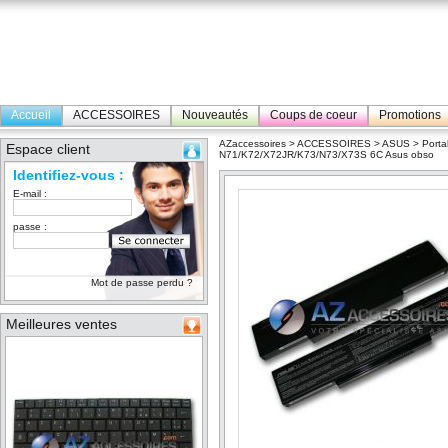
Accueil
ACCESSOIRES
Nouveautés
Coups de coeur
Promotions
AZaccessoires
>
ACCESSOIRES
>
ASUS
>
Porta
Espace client
N71/K72/X72JR/K73/N73/X73S 6C Asus obso
Identifiez-vous :
E-mail :
passe :
Mot de passe perdu ?
Meilleures ventes