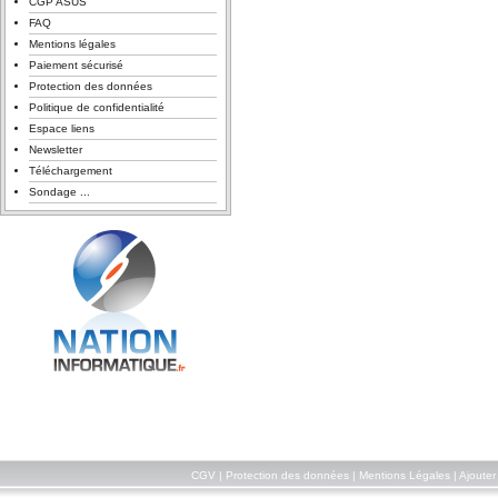
CGP ASUS
FAQ
Mentions légales
Paiement sécurisé
Protection des données
Politique de confidentialité
Espace liens
Newsletter
Téléchargement
Sondage ...
CGV
|
Protection des données
|
Mentions Légales
|
Ajouter