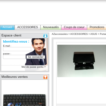
Accueil
ACCESSOIRES
Nouveautés
Coups de coeur
Promotions
AZaccessoires
>
ACCESSOIRES
>
ASUS
>
Porta
Espace client
Identifiez-vous :
E-mail :
passe :
Mot de passe perdu ?
Meilleures ventes