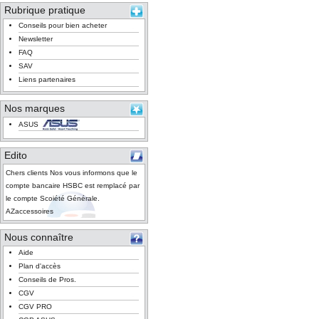
Rubrique pratique
Conseils pour bien acheter
Newsletter
FAQ
SAV
Liens partenaires
Nos marques
ASUS
Edito
Chers clients Nos vous informons que le
compte bancaire HSBC est remplacé par
le compte Scoiété Générale.
AZaccessoires
Nous connaître
Aide
Plan d'accès
Conseils de Pros.
CGV
CGV PRO