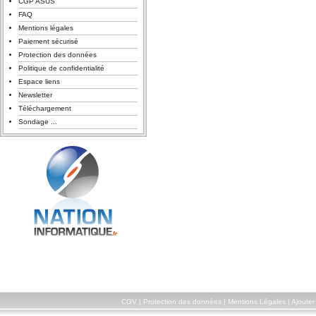
CGP ASUS
FAQ
Mentions légales
Paiement sécurisé
Protection des données
Politique de confidentialité
Espace liens
Newsletter
Téléchargement
Sondage ...
CGV
|
Protection des données
|
Mentions Légales
|
Ajouter