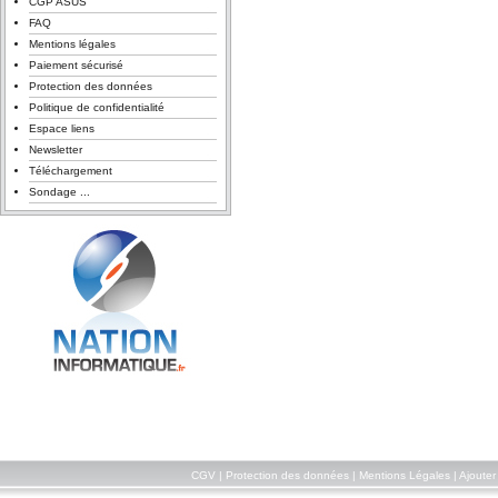
CGP ASUS
FAQ
Mentions légales
Paiement sécurisé
Protection des données
Politique de confidentialité
Espace liens
Newsletter
Téléchargement
Sondage ...
CGV
|
Protection des données
|
Mentions Légales
|
Ajouter