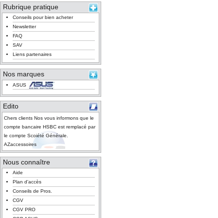
Rubrique pratique
Conseils pour bien acheter
Newsletter
FAQ
SAV
Liens partenaires
Nos marques
ASUS
Edito
Chers clients Nos vous informons que le
compte bancaire HSBC est remplacé par
le compte Scoiété Générale.
AZaccessoires
Nous connaître
Aide
Plan d'accès
Conseils de Pros.
CGV
CGV PRO