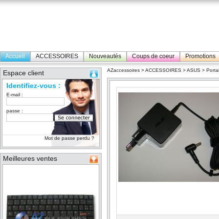
Accueil
ACCESSOIRES
Nouveautés
Coups de coeur
Promotions
AZaccessoires
>
ACCESSOIRES
>
ASUS
>
Porta
Espace client
Identifiez-vous :
E-mail :
passe :
Mot de passe perdu ?
Meilleures ventes