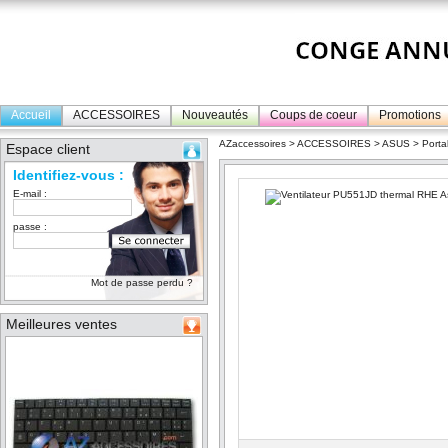
Accueil
ACCESSOIRES
Nouveautés
Coups de coeur
Promotions
AZaccessoires
>
ACCESSOIRES
>
ASUS
>
Porta
Espace client
Identifiez-vous :
E-mail :
passe :
Mot de passe perdu ?
Meilleures ventes