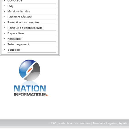
CGP ASUS
FAQ
Mentions légales
Paiement sécurisé
Protection des données
Politique de confidentialité
Espace liens
Newsletter
Téléchargement
Sondage ...
CGV
|
Protection des données
|
Mentions Légales
|
Ajouter