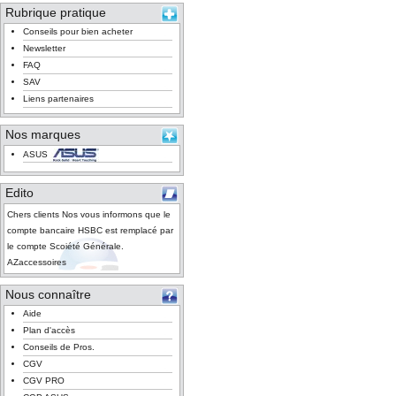
Rubrique pratique
Conseils pour bien acheter
Newsletter
FAQ
SAV
Liens partenaires
Nos marques
ASUS
Edito
Chers clients Nos vous informons que le
compte bancaire HSBC est remplacé par
le compte Scoiété Générale.
AZaccessoires
Nous connaître
Aide
Plan d'accès
Conseils de Pros.
CGV
CGV PRO