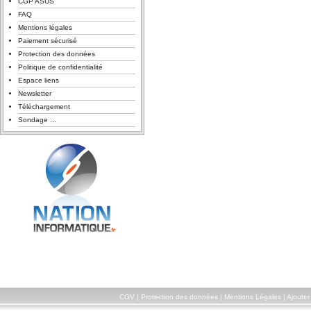
CGP ASUS
FAQ
Mentions légales
Paiement sécurisé
Protection des données
Politique de confidentialité
Espace liens
Newsletter
Téléchargement
Sondage ...
CGV
|
Protection des données
|
Mentions Légales
|
Ajouter