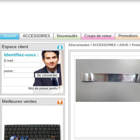
Accueil
ACCESSOIRES
Nouveautés
Coups de coeur
Promotions
AZaccessoires
>
ACCESSOIRES
>
ASUS
>
Porta
Espace client
Identifiez-vous :
E-mail :
passe :
Mot de passe perdu ?
Meilleures ventes