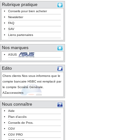
Rubrique pratique
Conseils pour bien acheter
Newsletter
FAQ
SAV
Liens partenaires
Nos marques
ASUS
Edito
Chers clients Nos vous informons que le
compte bancaire HSBC est remplacé par
le compte Scoiété Générale.
AZaccessoires
Nous connaître
Aide
Plan d'accès
Conseils de Pros.
CGV
CGV PRO