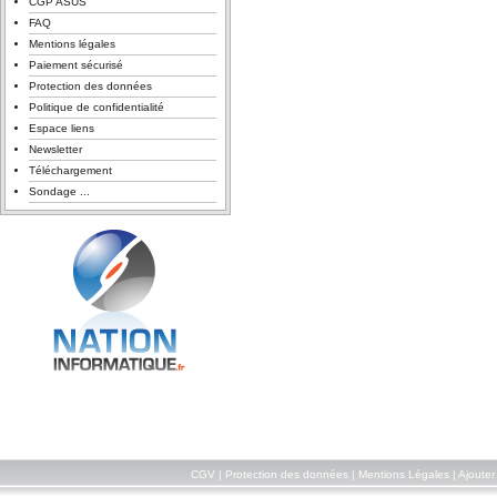
CGP ASUS
FAQ
Mentions légales
Paiement sécurisé
Protection des données
Politique de confidentialité
Espace liens
Newsletter
Téléchargement
Sondage ...
CGV
|
Protection des données
|
Mentions Légales
|
Ajouter