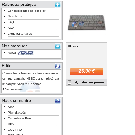
Rubrique pratique
Conseils pour bien acheter
Newsletter
FAQ
SAV
Liens partenaires
Nos marques
Clavier
ASUS
Edito
25,00 €
Chers clients Nos vous informons que le
compte bancaire HSBC est remplacé par
le compte Scoiété Générale.
AZaccessoires
Nous connaître
Aide
Plan d'accès
Conseils de Pros.
CGV
CGV PRO