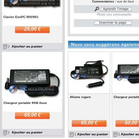
Commentaires :
vue de face
Photo non contractuelle
Clavier EeePC 900/901
25,00 €
Allume cigare
Chargeur portab
Chargeur portable 90W Asus
65,00 €
65,00 €
50,00 