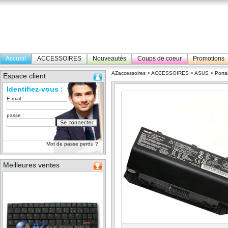
Accueil
ACCESSOIRES
Nouveautés
Coups de coeur
Promotions
AZaccessoires
>
ACCESSOIRES
>
ASUS
>
Porta
Espace client
Identifiez-vous :
E-mail :
passe :
Mot de passe perdu ?
Meilleures ventes